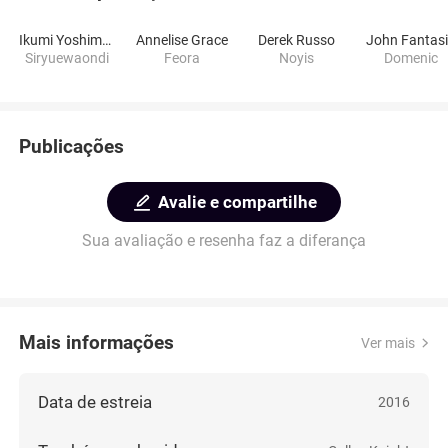
Ikumi Yoshimatsu
Annelise Grace
Derek Russo
John Fantas
Siryuewaondi
Feora
Noyis
Domenic
Publicações
Avalie e compartilhe
Sua avaliação e resenha faz a diferança
Mais informações
Ver mais
Data de estreia
2016