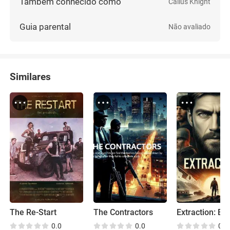
Também conhecido como
Callus Knight
Guia parental
Não avaliado
Similares
The Re-Start
The Contractors
0.0
0.0
0.0