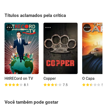
Títulos aclamados pela crítica
HitRECord on TV
Copper
O Capa
8.1
7.5
5.7
Você também pode gostar