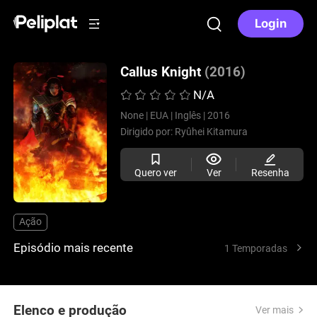
Login
Callus Knight
(2016)
N/A
None |
EUA |
Inglês |
2016
Dirigido por:
Ryûhei Kitamura
Quero ver
Ver
Resenha
Ação
Episódio mais recente
1 Temporadas
Elenco e produção
Ver mais