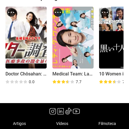
Doctor Chôsahan: Iryô Jiko no Yami wo Abake
Medical Team: Lady Da Vinci no Shindan
10 Women in 
0.0
7.7
7.8
Artigos
Vídeos
Filmoteca