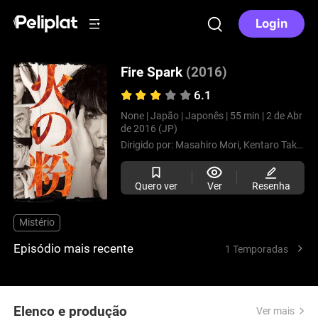
Login
Fire Spark
(2016)
6.1
None |
Japão |
Japonês |
55 min |
2 de Abr
de 2016 (JP)
Dirigido por:
Masahiro Mori,
Kentaro Takemura
Quero ver
Ver
Resenha
Mistério
Episódio mais recente
1 Temporadas
Elenco e produção
Ver mais