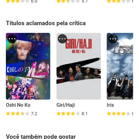
6.0
5.7
6.2
Títulos aclamados pela crítica
Oshi No Ko
Giri/Haji
Iris
7.2
8.1
8.3
Você também pode gostar