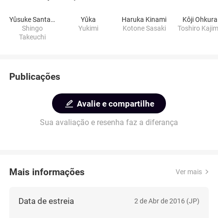
Yûsuke Santamaria
Yûka
Haruka Kinami
Kôji Ohkura
Shingo
Yukimi
Kotone Sasaki
Toshiro Kaji
Takeuchi
Publicações
Avalie e compartilhe
Sua avaliação e resenha faz a diferança
Mais informações
Ver mais
Data de estreia
2 de Abr de 2016 (JP)