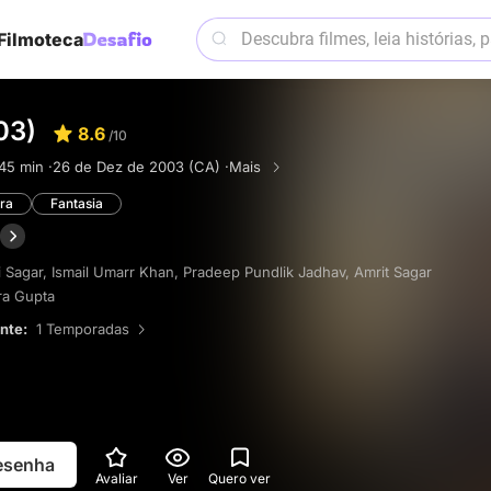
Filmoteca
03)
8.6
/10
45 min ·
26 de Dez de 2003 (CA) ·
Mais
ra
Fantasia
i Sagar
,
Ismail Umarr Khan
,
Pradeep Pundlik Jadhav
,
Amrit Sagar
ra Gupta
ente:
1 Temporadas
resenha
Avaliar
Ver
Quero ver