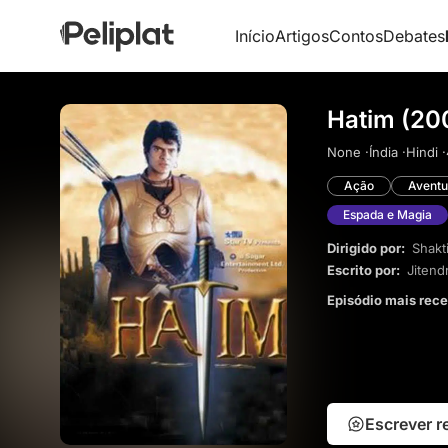
Início
Artigos
Contos
Debates
Hatim (20
None ·
Índia ·
Hindi ·
Ação
Aventu
Espada e Magia
Dirigido por:
Shakt
Escrito por:
Jitend
Episódio mais rec
Escrever 