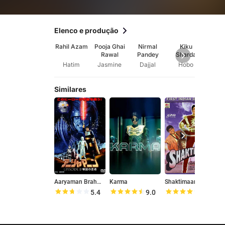
Elenco e produção
Rahil Azam
Pooja Ghai
Nirmal
Kiku
Vijay
Rawal
Pandey
Sharda
Hatim
Jasmine
Dajjal
Hobo
Naj
Similares
Aaryaman Brahmand Ka Yoddha
Karma
Shaktimaan
5.4
9.0
8.1