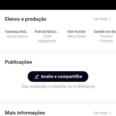
Elenco e produção
Ver mais
Vanessa Redgrave
Patrick McGoohan
Kim Hunter
D
Sarah Cloyce
Chief
Mary Easty
Thomas
Magistrate
Putnam
Publicações
Avalie e compartilhe
Sua avaliação e resenha faz a diferança
Mais informações
Ver mais