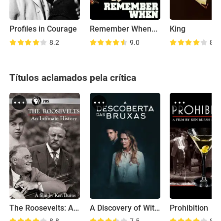
Profiles in Courage
Remember When...
King
8.2
9.0
8.0
Títulos aclamados pela crítica
The Roosevelts: An Intimate History
A Discovery of Witches
Prohibition