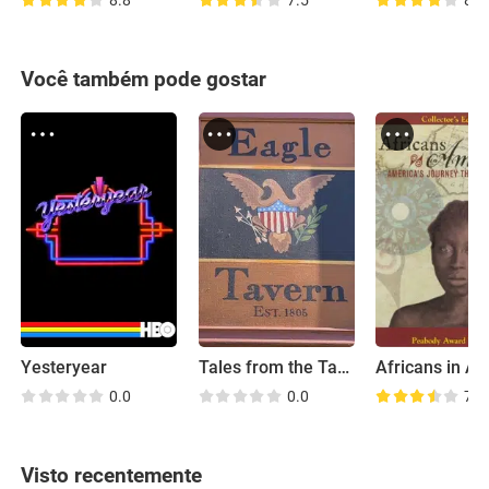
8.8
7.5
8.2
Você também pode gostar
Yesteryear
Tales from the Tavern
0.0
0.0
7.7
Visto recentemente