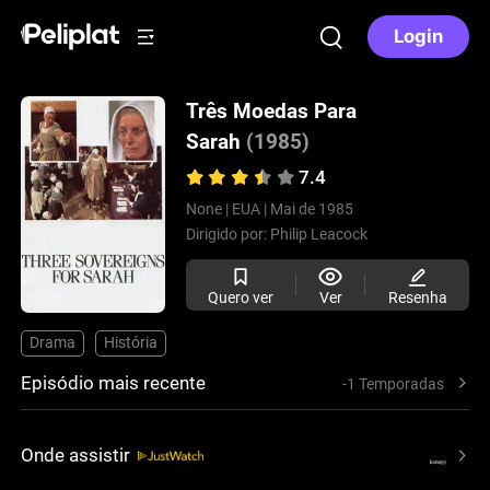
Login
Três Moedas Para
Sarah
(1985)
7.4
None |
EUA |
Mai de 1985
Dirigido por:
Philip Leacock
Quero ver
Ver
Resenha
Drama
História
Episódio mais recente
-1 Temporadas
Onde assistir