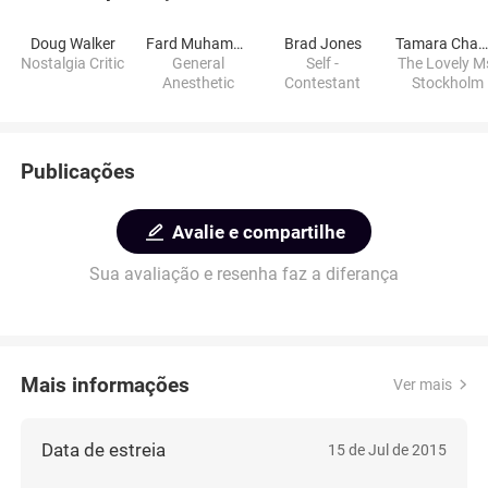
Doug Walker
Fard Muhammad
Brad Jones
Tamara Chamber
Nostalgia Critic
General
Self -
The Lovely M
Anesthetic
Contestant
Stockholm
Publicações
Avalie e compartilhe
Sua avaliação e resenha faz a diferança
Mais informações
Ver mais
Data de estreia
15 de Jul de 2015