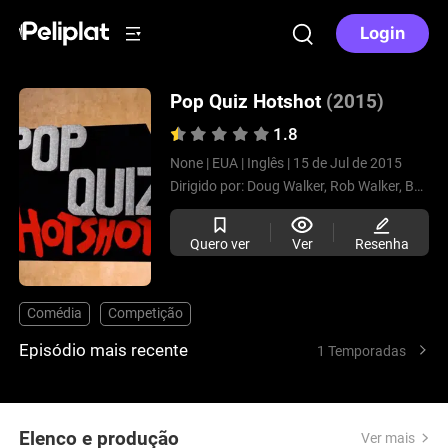
Login
Pop Quiz Hotshot
(2015)
1.8
None |
EUA |
Inglês |
15 de Jul de 2015
Dirigido por:
Doug Walker,
Rob Walker,
Barney Walker
Quero ver
Ver
Resenha
Comédia
Competição
Episódio mais recente
1 Temporadas
Elenco e produção
Ver mais