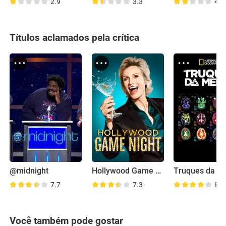
2.9
3.3
4.6
Títulos aclamados pela crítica
@midnight
Hollywood Game Night
Truques da M
7.7
7.3
8.2
Você também pode gostar