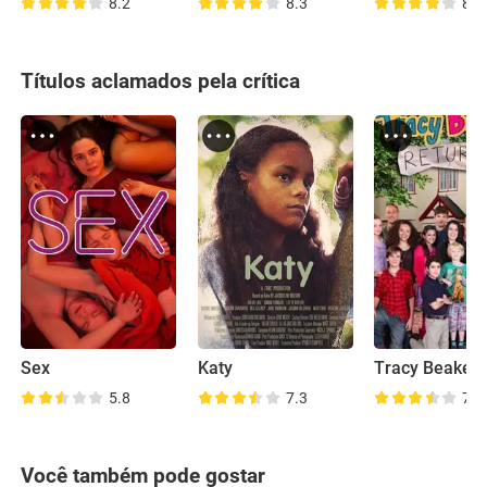
8.2
8.3
8.0
Títulos aclamados pela crítica
Sex
Katy
5.8
7.3
7.1
Você também pode gostar