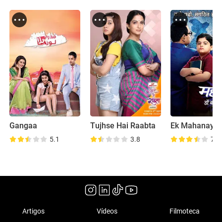
Gangaa
Tujhse Hai Raabta
5.1
3.8
7.4
Artigos
Vídeos
Filmoteca