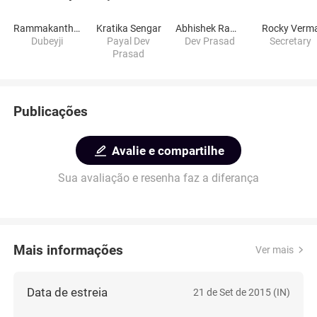
Rammakanth Daayama
Kratika Sengar
Abhishek Rawat
Rocky Verm
Dubeyji
Payal Dev
Dev Prasad
Secretary
Prasad
Publicações
Avalie e compartilhe
Sua avaliação e resenha faz a diferança
Mais informações
Ver mais
Data de estreia
21 de Set de 2015 (IN)