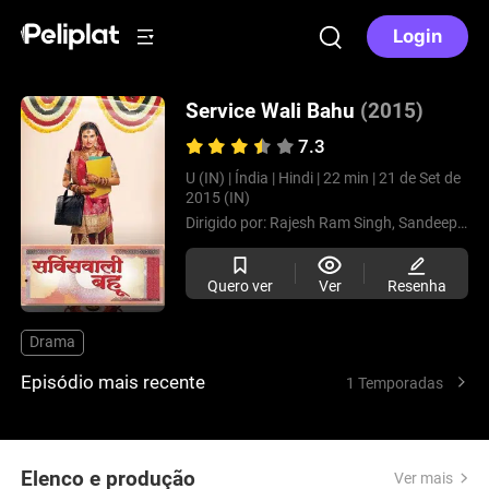
Login
Service Wali Bahu
(2015)
7.3
U (IN) |
Índia |
Hindi |
22 min |
21 de Set de
2015 (IN)
Dirigido por:
Rajesh Ram Singh,
Sandeep Vijay,
Quero ver
Ver
Resenha
Drama
Episódio mais recente
1 Temporadas
Elenco e produção
Ver mais