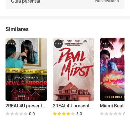
Guia parental
Não avaliado
Similares
2REAL4U presents Devil in My Mirror
2REAL4U presents Devil in the Midst Pilot
Miami Beat
0.0
8.0
0.0