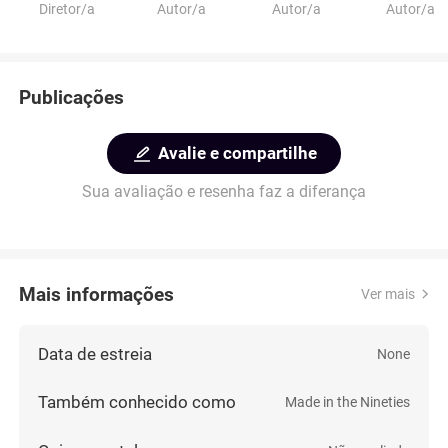
Diretor/a
Autor/a
Autor/a
Autor/a
Publicações
Avalie e compartilhe
Sua avaliação e resenha faz a diferança
Mais informações
Ver mais
Data de estreia
None
Também conhecido como
Made in the Nineties