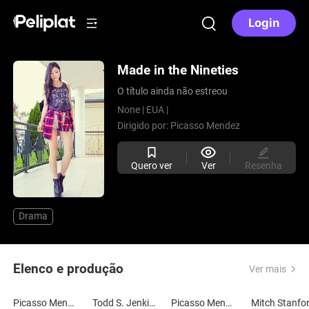
Login
Made in the Nineties
O título ainda não estreou
None |
EUA |
Dirigido por:
Picasso Mendez
Quero ver
Ver
Resenha
Drama
Elenco e produção
Ver mais
Picasso Mendez
Todd S. Jenkins
Picasso Mendez
Mitch Stanfo