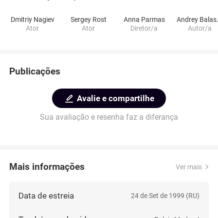
Dmitriy Nagiev
Sergey Rost
Anna Parmas
Andr
Ator
Ator
Diretor/a
Autor/a
Publicações
Avalie e compartilhe
Sua avaliação e resenha faz a diferança
Mais informações
Ver mais
Data de estreia
24 de Set de 1999 (RU)