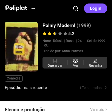
Login
Polniy Modern!
(1999)
5.2
None |
Rússia |
Russo |
24 de Set de 1999
(RU)
Dirigido por:
Anna Parmas
Quero ver
Ver
Resenha
Comédia
Episódio mais recente
1 Temporadas
Elenco e produção
Ver mais