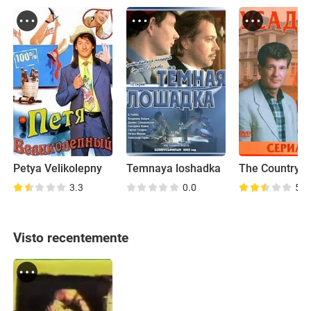
Petya Velikolepny
Temnaya loshadka
The Country E
3.3
0.0
5.3
Visto recentemente