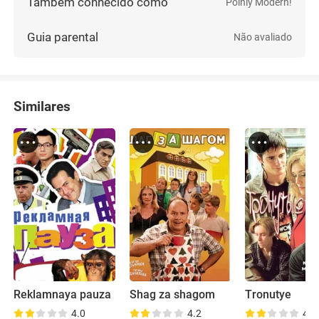
Também conhecido como
Polniy Modern!
Guia parental
Não avaliado
Similares
Reklamnaya pauza
Shag za shagom
Tronutye
4.0
4.2
4.8