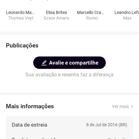
Leonardo Machado
Elisa Brites
Marcello Crawshaw
Leandro Lef
Thomas Veyt
Grace Amaro
Romo
Max
Publicações
Avalie e compartilhe
Sua avaliação e resenha faz a diferança
Mais informações
Ver mais
Data de estreia
8 de Jul de 2016 (BR)