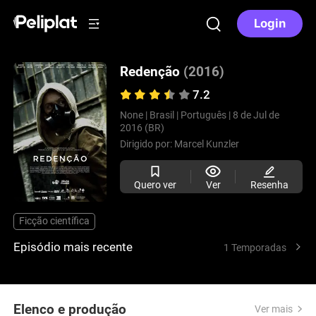
Login
Redenção
(2016)
7.2
None |
Brasil |
Português |
8 de Jul de
2016 (BR)
Dirigido por:
Marcel Kunzler
Quero ver
Ver
Resenha
Ficção científica
Episódio mais recente
1 Temporadas
Elenco e produção
Ver mais