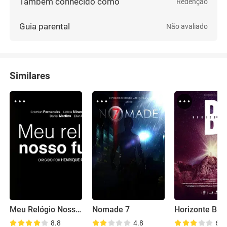
Também conhecido como
Redenção
Guia parental
Não avaliado
Similares
Meu Relógio Nosso Futuro
Nomade 7
Horizonte B
8.8
4.8
6.0