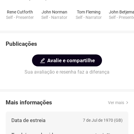
Rene Cutforth
John Norman
Tom Fleming
John Betjem
Self - Presenter
Self - Narrator
Self - Narrator
Self - Present
Publicações
Avalie e compartilhe
Sua avaliação e resenha faz a diferança
Mais informações
Ver mais
Data de estreia
7 de Jul de 1970 (GB)