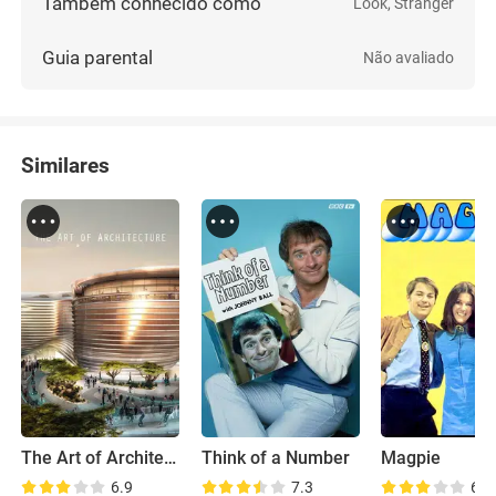
Também conhecido como
Look, Stranger
Guia parental
Não avaliado
Similares
The Art of Architecture
Think of a Number
Magpie
6.9
7.3
6.8