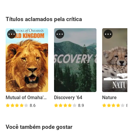
Títulos aclamados pela crítica
Mutual of Omaha's Wild Kingdom
Discovery '64
Nature
8.6
8.9
8.9
Você também pode gostar