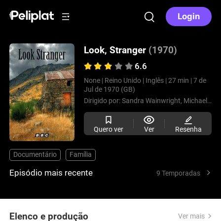
Login
Look, Stranger
(1970)
6.6
None |
Reino Unido |
Inglês |
27 min |
7 de
Jul de 1970 (GB)
Dirigido por:
Sandra Wainwright,
Michael Croucher,
Quero ver
Ver
Resenha
Documentário
Família
Episódio mais recente
9 Temporadas
Elenco e produção
Ver mais