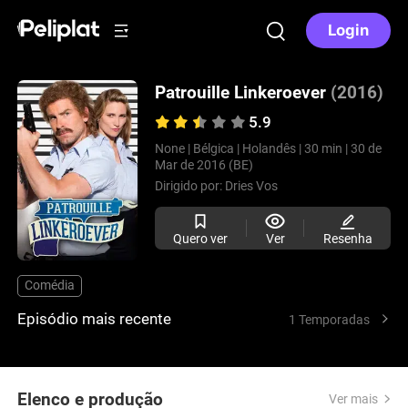
Login
Patrouille Linkeroever
(2016)
5.9
None |
Bélgica |
Holandês |
30 min |
30 de
Mar de 2016 (BE)
Dirigido por:
Dries Vos
Quero ver
Ver
Resenha
Comédia
Episódio mais recente
1 Temporadas
Elenco e produção
Ver mais