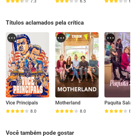
7.3
6.5
6.9
Títulos aclamados pela crítica
Vice Principals
Motherland
Paquita Salas
8.0
8.0
8.5
Você também pode gostar