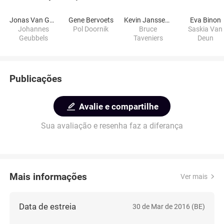
Jonas Van Geel
Gene Bervoets
Kevin Janssens
Eva Binon
Johannes
Pol Doornik
Bruce
Saskia Van
Geubbels
Taveniers
Deun
Publicações
Avalie e compartilhe
Sua avaliação e resenha faz a diferança
Mais informações
Ver mais
Data de estreia
30 de Mar de 2016 (BE)