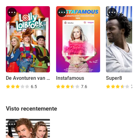
De Avonturen van Lolly Lolbroek
Instafamous
Super8
6.5
7.6
7.8
Visto recentemente