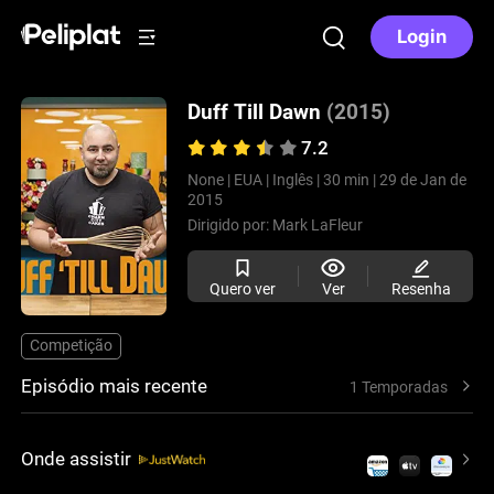
Login
Duff Till Dawn
(2015)
7.2
None |
EUA |
Inglês |
30 min |
29 de Jan de
2015
Dirigido por:
Mark LaFleur
Quero ver
Ver
Resenha
Competição
Episódio mais recente
1 Temporadas
Onde assistir