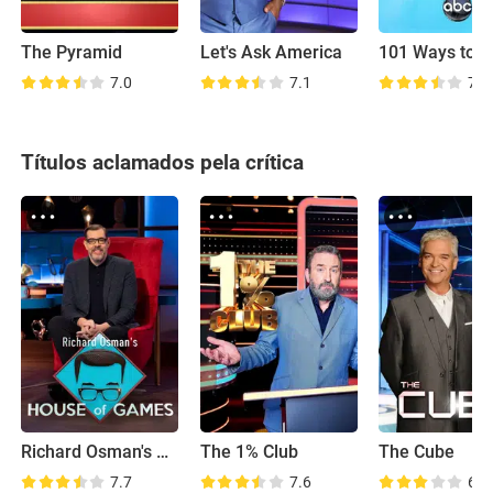
The Pyramid
Let's Ask America
7.0
7.1
7.4
Títulos aclamados pela crítica
Richard Osman's House of Games
The 1% Club
The Cube
7.7
7.6
6.5