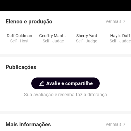
Elenco e produção
Ver mais
Duff Goldman
Geoffry Manthorne
Sherry Yard
Haylie Duff
Self - Host
Self - Judge
Self - Judge
Self - Judge
Publicações
Avalie e compartilhe
Sua avaliação e resenha faz a diferança
Mais informações
Ver mais