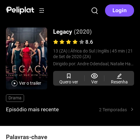
Login
Legacy
(2020)
8.6
13 (ZA) |
África do Sul |
Inglês |
45 min |
21
de Set de 2020 (ZA)
Dirigido por:
Andre Odendaal,
Natalie Haarhoff,
Quero ver
Ver
Resenha
Ver o trailer
Drama
Episódio mais recente
2 Temporadas
Palavras-chave