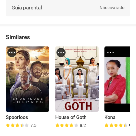
Guia parental
Não avaliado
Similares
Spoorloos
House of Goth
Kona
7.5
8.2
9.0