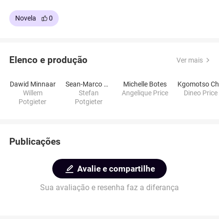
Novela
0
Elenco e produção
Ver mais
Dawid Minnaar
Sean-Marco Vorster
Michelle Botes
Willem
Stefan
Angelique Price
Dineo Price
Potgieter
Potgieter
Publicações
Avalie e compartilhe
Sua avaliação e resenha faz a diferança