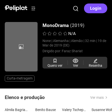
Login
MonoDrama
(2019)
N/A
None |
Alemanha |
Alemão |
32 min |
19 de
Mar de 2019 (DE)
Dirigido por:
Faraz Shariat
Quero ver
Ver
Resenha
Curta-metragem
Elenco e produção
Ver mais
Almila Bagriacik
Benito Bause
Valery Tscheplanowa
Susanne Wol