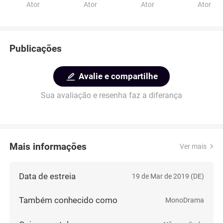
Ator
Ator
Ator
Ator
Publicações
Avalie e compartilhe
Sua avaliação e resenha faz a diferança
Mais informações
Ver mais
Data de estreia
19 de Mar de 2019 (DE)
Também conhecido como
MonoDrama