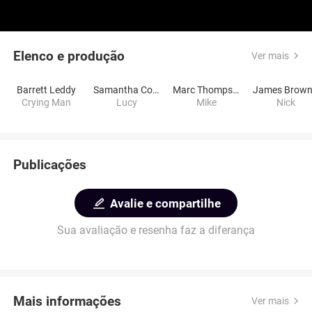
Elenco e produção
Ver mais
Barrett Leddy
Samantha Cooper
Marc Thompson
Crying Man
Lucy
Mike
Nick
Publicações
Avalie e compartilhe
Sua avaliação e resenha faz a diferança
Mais informações
Ver mais