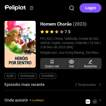
Login
Homem Chorão
(2023)
7.5
PG (AU) |
China, Tailândia, Coreia do Sul,
Vietnã |
Inglês, coreano, Polonês |
16 min |
3 de Nov de 2023 (MX)
Dirigido por:
Joo-Gong Maeng,
Tae-Wook Koh
Quero ver
Ver
Resenha
Ação
Animação
Comédia
Episódio mais recente
2 Temporadas
Onde assistir