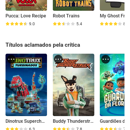
Pucca: Love Recipe
Robot Trains
My Ghost Frie
9.0
5.4
8.8
Títulos aclamados pela crítica
Dinotrux Supercharged
Buddy Thunderstruck
6.3
7.8
7.0