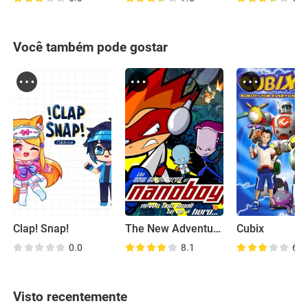
Você também pode gostar
Clap! Snap!
The New Adventures of Nanoboy
Cubix
0.0
8.1
6.0
Visto recentemente