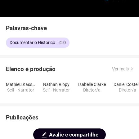
Palavras-chave
Documentário Histórico
0
Elenco e produção
Ver mais
Mathieu Kassovitz
Nathan Rippy
Isabelle Clarke
Daniel Costel
Self - Narrator
Self - Narrator
Diretor/a
Diretor/a
Publicações
Avalie e compartilhe