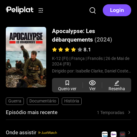
Login
Apocalypse: Les
débarquements
(2024)
8.1
K-12 (FI) |
França |
Francês |
26 de Mai de
2024 (FR)
Dirigido por:
Isabelle Clarke,
Daniel Costelle
Quero ver
Ver
Resenha
Guerra
Documentário
História
Episódio mais recente
1 Temporadas
Onde assistir