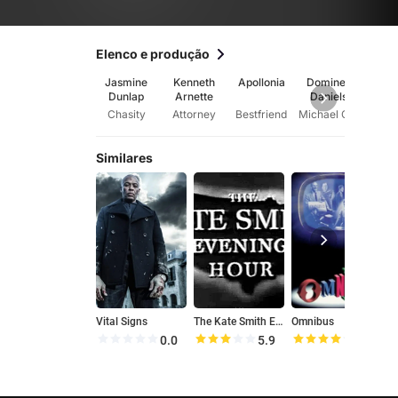
Elenco e produção
Jasmine
Kenneth
Apollonia
Dominee
Rose
Dunlap
Arnette
Daniels
McCl
Chasity
Attorney
Bestfriend
Michael Clayton
Sis
Similares
Vital Signs
The Kate Smith Evening Hour
Omnibus
0.0
5.9
8.2