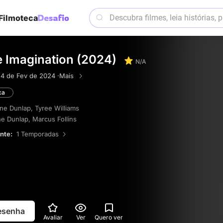
Filmoteca
e Imagination (2024)
N/A
·
4 de Fev de 2024 ·
Mais
ca
ne Dunlap
,
Tyree Williams
ne Dunlap
,
Marcus Follins
ente:
1 Temporadas
resenha
Avaliar
Ver
Quero ver