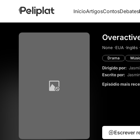
Início
Artigos
Contos
Debates
Overactiv
None ·
EUA ·
Inglês 
Drama
Músi
Dirigido por:
Jasmi
Escrito por:
Jasmi
Episódio mais rec
Escrever 