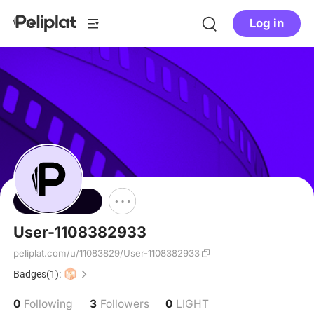
Log in
Follow
User-1108382933
peliplat.com/u/11083829/User-1108382933
Badges(1):
0
3
0
Following
Followers
LIGHT