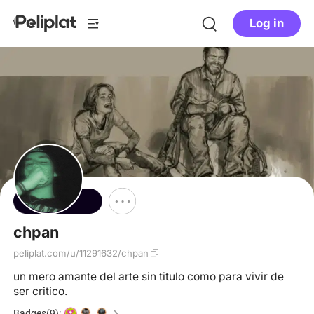
Log in
Follow
chpan
peliplat.com/u/11291632/chpan
un mero amante del arte sin titulo como para vivir de
ser critico.
Badges(9):