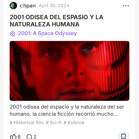
tiene cae hasta lo más bajo si no que decide
chpan
April 30, 2024
estar ahí, ese es el caso An
2001 ODISEA DEL ESPASIO Y LA
NATURALEZA HUMANA
2001: A Space Odyssey
2001 odisea del espacio y la naturaleza del ser
humano. la ciencia ficción recorrió mucho
camino no solo en el séptimo arte si no en todas
# Historical film
# Sci-fi
# Kubrick
las artes conocidas, es fascinante el explorar el
futuro que paso a paso la humanidad va
6
2