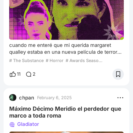
cuando me enteré que mi querida margaret
qualley estaba en una nueva película de terror
me alegre, desde que la vi en once upon a time
# The Substance
# Horror
# Awards Season 2024
in hollywood vengo queriendo que la rompa y
parece que es el caso. yendo de lleno la
11
2
sustancia fue de mis películas favoritas del año
pasado, la sustancia es todo lo que esta bien a
la hora de hacer terror y es que es una película
chpan
February 6, 2025
que re definir conceptos antiguos
Máximo Décimo Meridio el perdedor que
marco a toda roma
Gladiator