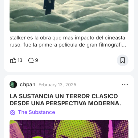
stalker es la obra que mas impacto del cineasta
ruso, fue la primera película de gran filmografia
que pude disfrutar hasta el punto que me inspiro
de gran nivel. quiero ser conciso ya que esta es
13
9
una obra de la cual si me propongo puedo
hablar durante horas y horas y es que tarkovsky
a igual que kubrick comparte una cualidad en
chpan
February 13, 2025
sus guiones, la ambigüedad pero que te deja
indiferente. uno cuando ve
LA SUSTANCIA UN TERROR CLASICO
DESDE UNA PERSPECTIVA MODERNA.
The Substance