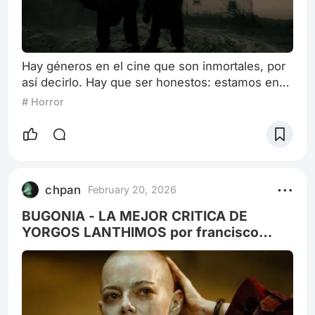
Hay géneros en el cine que son inmortales, por
así decirlo. Hay que ser honestos: estamos en
un mundo donde Marvel y las películas de
# Horror
superhéroes pasaron de ser una moda a no
importarle absolutamente a nadie. Lo mismo
pasó con el western o las películas de
gángsters. Los géneros y subgéneros
evolucionan dependiendo del carácter social y
chpan
February 20, 2026
de la audiencia. Si el gángster triunfó en su día
fue por tra
BUGONIA - LA MEJOR CRITICA DE
YORGOS LANTHIMOS por francisco
stefanini