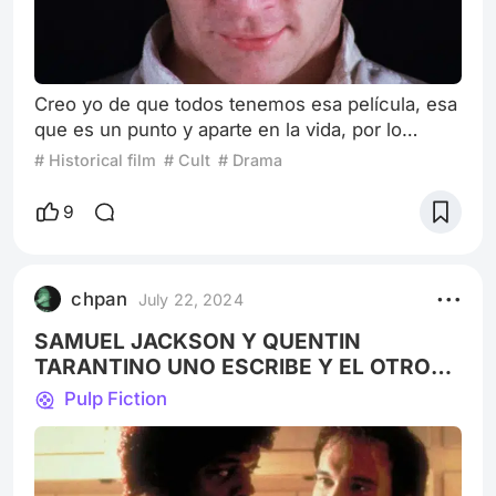
Creo yo de que todos tenemos esa película, esa
que es un punto y aparte en la vida, por lo
menos en los que nos dedicamos a hacer
# Historical film
# Cult
# Drama
películas. En mi caso fue cuando tenia 17 y un
día por la mañana en plena cuarentena vi la
9
naranja mecánica de Stanley Kubrick Fue una
época en la que me sentía muy estancado y la
falta de motivación me hacia sentir todos los
chpan
July 22, 2024
días iguales y muy rápidos, era muy joven y
SAMUEL JACKSON Y QUENTIN
TARANTINO UNO ESCRIBE Y EL OTRO
BAILA CON EL DIALOGO.
Pulp Fiction