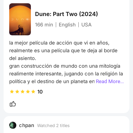
Dune: Part Two
(2024)
166 min
English
USA
la mejor película de acción que vi en años, 
realmente es una película que te deja al borde 
del asiento.

gran construcción de mundo con una mitología 
realimente interesante, jugando con la religión la 
política y el destino de un planeta en manos de 
Read More...
un falso profeta

10
me encanta la combinación tan bien hecha de 
los efectos prácticos con los digitales, todo se 
siente real y eso en el cine de acción no pasa 
desde hace mucho

chpan
Watched 2 titles
gran película te deja con ganas de ver el cierre 