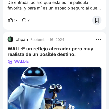
De entrada, aclaro que esta es mi película
favorita, y para mí es un espacio seguro al que
vuelvo cada tanto para ver una obra que en lo
que a mí respecta habla sobre como un amante
17
7
del cine ve al cine desde muchos apartados. Es
un vistazo a la perceptiva de Tarantino a la hora
de hacer, sentarse a ver y ver cómo
chpan
September 16, 2024
evolucionan las películas, sumando a eso es
una película donde los personajes sacando
WALL·E un reflejo aterrador pero muy
realista de un posible destino.
WALL·E