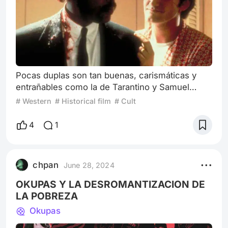
Pocas duplas son tan buenas, carismáticas y
entrañables como la de Tarantino y Samuel
Jackson. Samuel Jackson no solo salió en la
# Western
# Historical film
# Cult
mayoría de las película de Tarantino, si no que
Quentin siempre se ocupó de darle algunos de
4
1
los mejores personajes de su carrera. Pero para
empezar hay que entender como Tarantino
escribe su personajes, y es que se caracterizan
chpan
June 28, 2024
siempre por mas allá de una profundidad m
OKUPAS Y LA DESROMANTIZACION DE
LA POBREZA
Okupas