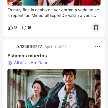
Es muy fina la acabo de ver corran a verla no se
arrepentirán MinecraftExpertDe vallan a verla
actores jason momor jaer blacr emma Myers
sebastiam mamsem
13
16
Je125666777
April 11, 2025
Estamos muertos
All of Us Are Dead