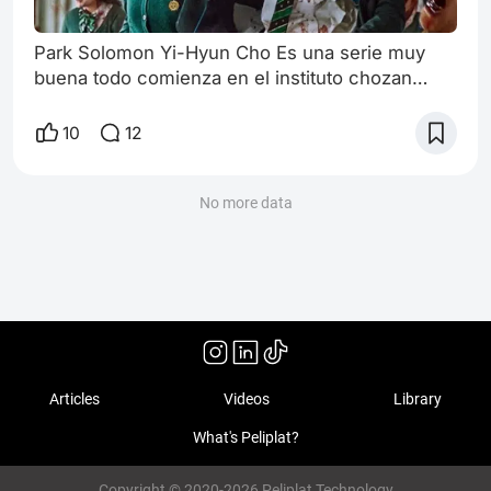
Park Solomon Yi-Hyun Cho Es una serie muy
buena todo comienza en el instituto chozan
dónde un grupo de adolescentes tranta de
sobrevivir a un brote zombie
10
12
No more data
Articles
Videos
Library
What's Peliplat?
Copyright © 2020-2026 Peliplat Technology