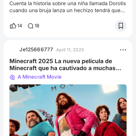
Cuenta la historia sobre una niña llamada Dorotis
cuando una bruja lanza un hechizo tendrá que
sumergize en una gran aventura Dorotis
encuentra amigos
14
18
Je125666777
April 11, 2025
Minecraft 2025 La nueva película de
Minecraft que ha cautivado a muchas
personas proviene de un juego llamado
A Minecraft Movie
Minecraft