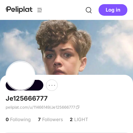
Log in
Follow
Je125666777
peliplat.com/u/11466149/Je125666777
0
7
2
Following
Followers
LIGHT