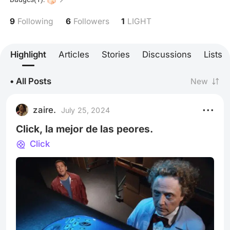
9
6
1
Following
Followers
LIGHT
Highlight
Articles
Stories
Discussions
Lists
• All Posts
New
zaire.
July 25, 2024
Click, la mejor de las peores.
Click