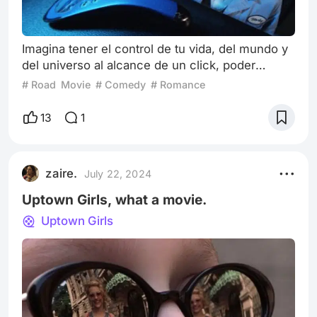
Imagina tener el control de tu vida, del mundo y
del universo al alcance de un click, poder
regresar a tu pasado sin afectarlo en el proceso,
# Road Movie
# Comedy
# Romance
poder adelantar peleas de pareja, golpear a tu
jefe maltratador sin que se de cuenta de ello y
13
1
hasta obtener un ascenso sin siquiera
esforzarte. Todo esto es posible en Click,
perdiendo el control. Esta comedia romántica
zaire.
July 22, 2024
querida por muchos y a su vez odiada
Uptown Girls, what a movie.
Uptown Girls