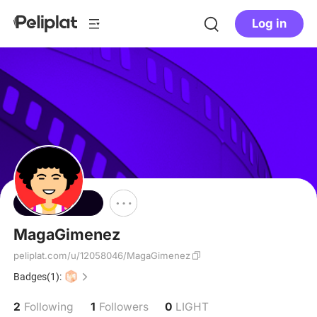
Log in
Follow
MagaGimenez
peliplat.com/u/12058046/MagaGimenez
Badges(1):
2
1
0
Following
Followers
LIGHT