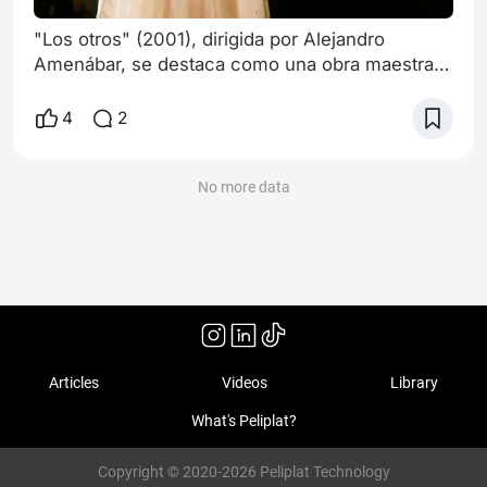
"Los otros" (2001), dirigida por Alejandro
Amenábar, se destaca como una obra maestra
del cine de terror, una película que retoma los
elementos clásicos del género para ofrecer una
4
2
experiencia intensa y profundamente
inquietante. Amenábar construye una atmósfera
de tensión que crece de manera gradual,
No more data
atrapando al espectador en un juego de
percepciones donde nada es lo que parece.
Desde el inicio,
Articles
Videos
Library
What's Peliplat?
Copyright © 2020-2026 Peliplat Technology