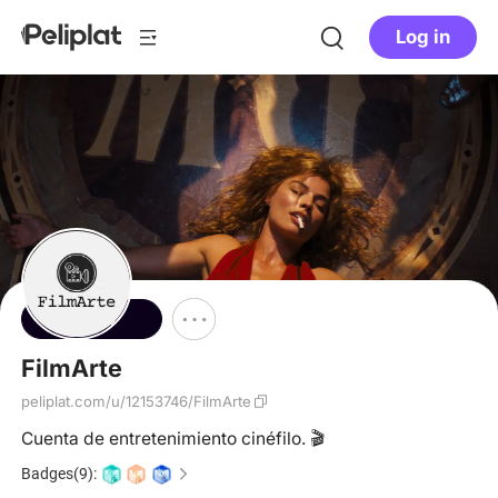
Log in
Follow
FilmArte
peliplat.com/u/12153746/FilmArte
Cuenta de entretenimiento cinéfilo. 🎬
Badges(9):