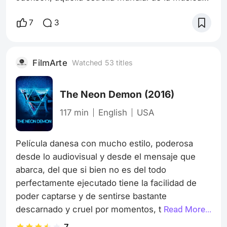
que es el rey del pop, un hombre talentoso por
igualdad de misterios, controversias, dichos,
7
3
escándalos, fascinación e idolatría, Michael
Jackson es el hombre y el nombre más allá del
correr del tiempo, generaciones jóvenes que ni
FilmArte
Watched 53 titles
siquiera habían nacido aun cuando él dejó este
mundo cantan sus canciones, se
The Neon Demon
(2016)
117 min
English
USA
Película danesa con mucho estilo, poderosa 
desde lo audiovisual y desde el mensaje que 
abarca, del que si bien no es del todo 
perfectamente ejecutado tiene la facilidad de 
poder captarse y de sentirse bastante 
descarnado y cruel por momentos, teniendo la 
Read More...
virtud de castigar y ser violenta desde la sutileza 