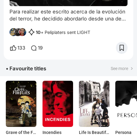
Para realizar este escrito acerca de la evolución
del terror, he decidido abordarlo desde una de
las historias más fascinantes que se hayan
10
+ Peliplaters sent LIGHT
hecho en la historia de este género
cinematográfico, una historia que ha contado
con tres historias diferentes en la que cada una
133
19
ha ido demostrando sus transiciones de épocas
y las distintas miradas de sus directores,
Nosferatu es esa película que ha pasado d
• Favourite titles
See more
Grave of the Fireflies
Incendies
Life Is Beautiful
Persona