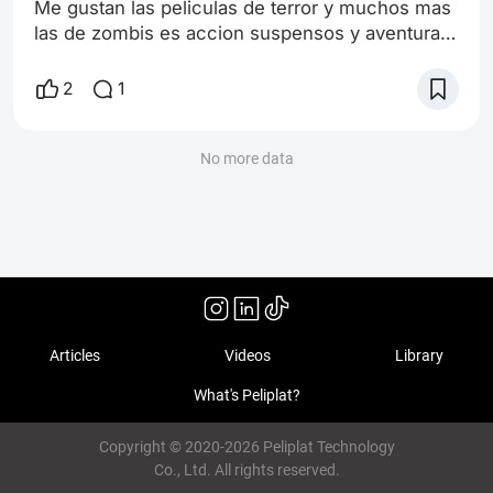
Me gustan las peliculas de terror y muchos mas
las de zombis es accion suspensos y aventuras
y muchas comederas de cerebros me facinan
ese tipo de peliculad
2
1
No more data
Articles
Videos
Library
What's Peliplat?
Copyright © 2020-2026 Peliplat Technology
Co., Ltd. All rights reserved.