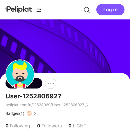
Log in
Follow
User-1252806927
peliplat.com/u/12528069/User-1252806927
Badges(1):
0
0
0
Following
Followers
LIGHT