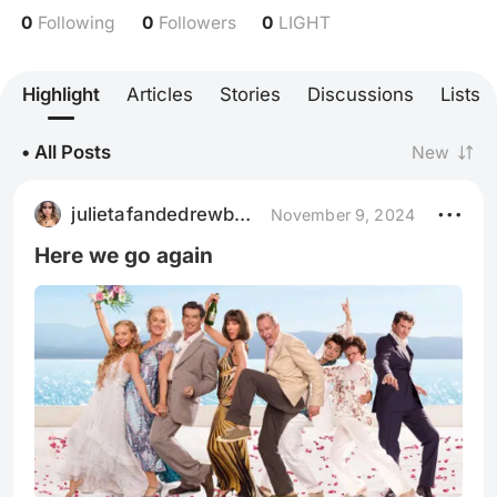
0
0
0
Following
Followers
LIGHT
Highlight
Articles
Stories
Discussions
Lists
• All Posts
New
julietafandedrewbarrymore
November 9, 2024
Here we go again