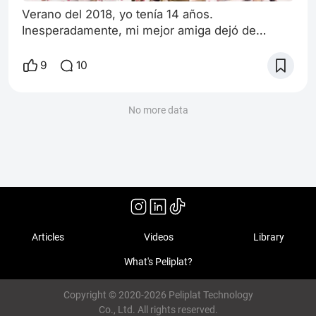
Verano del 2018, yo tenía 14 años.
Inesperadamente, mi mejor amiga dejó de
hablarme y nuestro vinculo se disipó como un
nene que revolea un caracol al mar. Y aunque
9
10
no me sentía sola, me sobraba más tiempo de lo
común para matar, lo que irremediablemente me
llevó a meterme de lleno en el mundo
No more data
cinematográfico, lugar fascinante y cálido que
ha sabido abrazarme en todos los momentos de
mi vida. Adic
Articles
Videos
Library
What's Peliplat?
Copyright © 2020-2026 Peliplat Technology
Co., Ltd. All rights reserved.