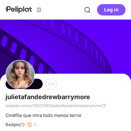
Log in
Follow
julietafandedrewbarrymore
peliplat.com/u/12627093/julietafandedrewbarrymore
Cinéfila que mira todo menos terror
Badges(1):