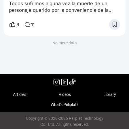
Todos sufrimos alguna vez la muerte de un
personaje querido por la conveniencia de la
trama. Aún sabiendo que la película misma
necesitaba que ese personaje tuviera que morir,
6
11
preferiríamos hacer casi omiso a lo “correcto”, y
torcer la realidad del guión a una versión más
caprichosamente cercana a nuestros deseos, (a
No more data
pesar de que esa muerte omitida pueda incluso
arruinar la película en sí). Se me
Articles
Videos
Library
What's Peliplat?
Copyright © 2020-2026 Peliplat Technology
Co., Ltd. All rights reserved.