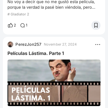
No voy a decir que no me gustó esta película,
porque la verdad la pasé bien viéndola, pero
hasta ahí. (De hecho la sumaría a mi listado de
# Gladiator 2
Películas Lástima). Por momentos quería
entusiasmarme más, pero la misma película no
2
1
me dejaba, es como si ella literalmente me
dijera: “Esto es todo lo que puedo ofrecer, no te
emociones porque no hay más”. Y acá va lo que
PerezJon257
November 27, 2024
yo creo que es el motivo de que pase
Películas Lástima. Parte 1