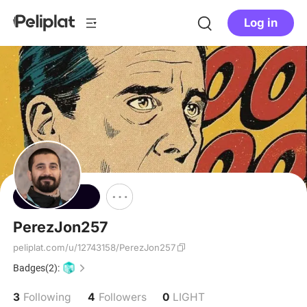
Log in
Follow
PerezJon257
peliplat.com/u/12743158/PerezJon257
Badges(2):
3
4
0
Following
Followers
LIGHT