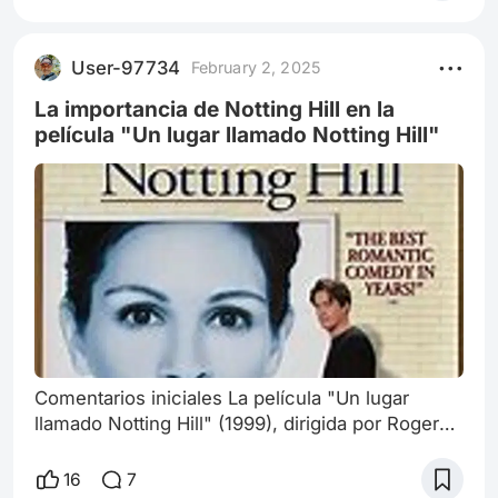
histórica Batalla de las Termópilas en 480 a.C.
La película narra la legendaria y heroica
resistencia del rey espartano Leonidas y sus
User-97734
February 2, 2025
300 valientes guerreros contra la inmensa
fuerza del ejército persa, el cual estu
La importancia de Notting Hill en la
película "Un lugar llamado Notting Hill"
Comentarios iniciales La película "Un lugar
llamado Notting Hill" (1999), dirigida por Roger
Michell y protagonizada por Julia Roberts y
Hugh Grant, es una conmovedora comedia
16
7