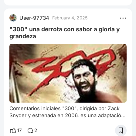
Conocida por su gran enfoque y su capacidad
para desenvolverse en géneros
User-97734
February 4, 2025
tradicionalmente dominados por hombres,
Kathryn ha cambiado paradigmas y le ha dado
"300" una derrota con sabor a gloria y
otro enfoque al cine de ac
grandeza
Comentarios iniciales "300", dirigida por Zack
Snyder y estrenada en 2006, es una adaptación
cinematográfica de la novela gráfica de Frank
Miller y Lynn Varley, qla cual representa la
17
2