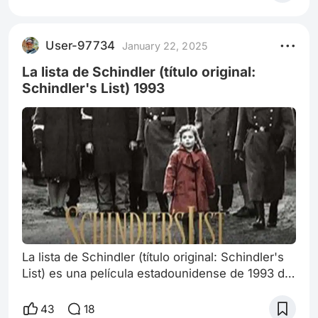
su contenido y narrativa, las cuales nos pueden
ayudar a entender si realmente merece el éxito
que ha tenido o si, en realidad, está
User-97734
January 22, 2025
sobrevalorada. A continuación, presento ciertos
argumentos con los cuales podríamos inf
La lista de Schindler (título original:
Schindler's List) 1993
La lista de Schindler (título original: Schindler's
List) es una película estadounidense de 1993 del
género de drama histórico basada en la novela
de ficción histórica El arca de Schindler del
43
18