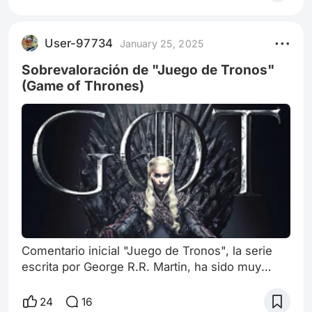
romántica, la cual sirve como un homenaje al
vibrante barrio de Notting Hill en Londres. Este
distrito, ubicado en el borough de Kensington y
User-97734
January 25, 2025
Chelsea, es super importante para la narrativa
del film, debido a que actúa como u
Sobrevaloración de "Juego de Tronos"
(Game of Thrones)
Comentario inicial "Juego de Tronos", la serie
escrita por George R.R. Martin, ha sido muy
aclamada desde que fue estrenada en 2011. Sin
embargo, deberiamos examinar objetivamente
24
16