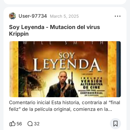
Pérez fue la mas nominada de la noche con 13
categorías. Sin embargo generó opiniones
User-97734
March 5, 2025
divididas debido a su temática y controversias
con su protagonista, Karla Sofía Gascón.
Soy Leyenda - Mutacion del virus
Krippin
Comentario inicial Esta historia, contraria al “final
feliz” de la película original, comienza en la
escena final, cuando la trama ya esta a punto de
desenvolverse… Soy Leyenda: La Decadencia
56
32
de la Humanidad Tras el impacto de los