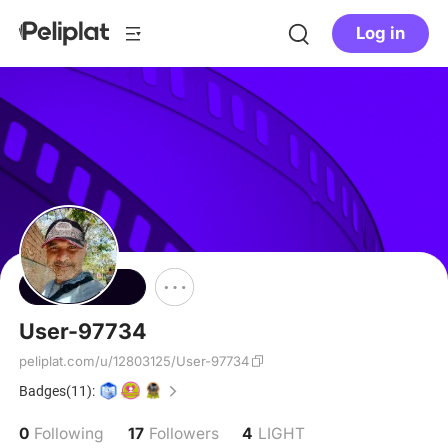
Log in
Follow
User-97734
peliplat.com/u/12803125/User-97734
Badges(11):
0
17
4
Following
Followers
LIGHT