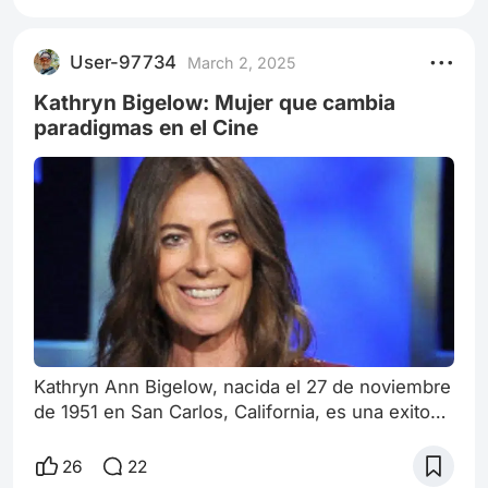
Darkseekers contra el cristal del laboratorio,
Anna y Ethan logran escapar por un pasaje
User-97734
March 2, 2025
oculto que conduce al exterior. Neville, decidido
a proteger la vacuna que tanto
Kathryn Bigelow: Mujer que cambia
paradigmas en el Cine
Kathryn Ann Bigelow, nacida el 27 de noviembre
de 1951 en San Carlos, California, es una exitosa
directora, guionista y productora
estadounidense, que ha dejado una huella
26
22
imborrable en la industria cinematográfica.