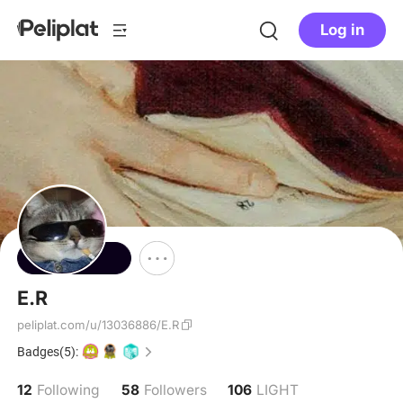
Log in
Follow
E.R
peliplat.com/u/13036886/E.R
Badges(5):
12
58
106
Following
Followers
LIGHT