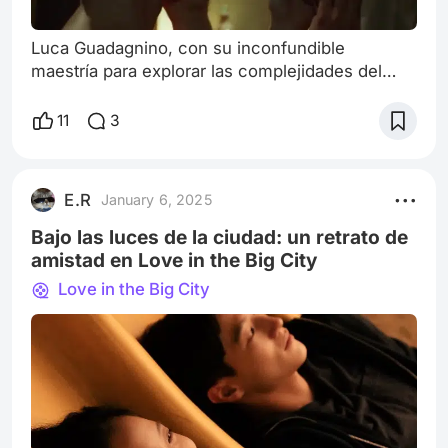
Luca Guadagnino, con su inconfundible
maestría para explorar las complejidades del
deseo humano, nos entrega en Queer una
adaptación de la obra homónima de William S.
11
3
Burroughs que es tanto un retrato íntimo como
un grito existencial. La película, impregnada de
melancolía y una belleza desbordante (su
E.R
January 6, 2025
estética, simplemente fascinante), se erige
como un espejo en el que muchos podemos
Bajo las luces de la ciudad: un retrato de
vernos reflej
amistad en Love in the Big City
Love in the Big City