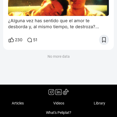
¿Alguna vez has sentido que el amor te
desborda y, al mismo tiempo, te destroza?
Happy Together de Wong Kar-wai es eso: un
poema visual sobre el amor que intenta persistir
230
51
en medio de su propia ruina. Es una película que
te mira directo al alma, te arranca las lágrimas
más sinceras y te deja con una sensación de
No more data
pérdida que parece imposible sacudir. Kar-wai
nos abre la puerta a un universo íntimo
Articles
Videos
Library
What's Peliplat?