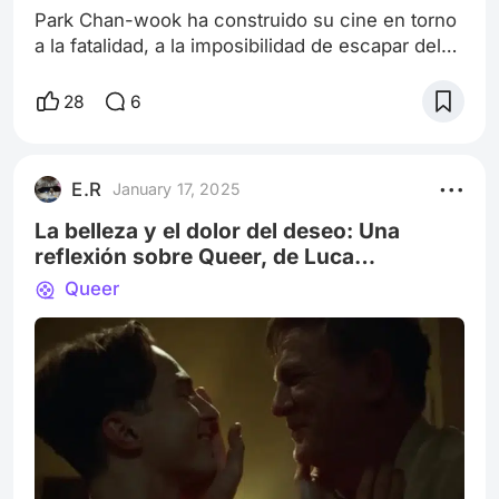
Park Chan-wook ha construido su cine en torno
a la fatalidad, a la imposibilidad de escapar del
destino y a la fragilidad de la moral cuando se
enfrenta a la desesperación. En Sympathy for
28
6
Mr. Vengeance (2002), primera entrega de su
Trilogía de la Venganza, nos introduce en una
espiral de tragedia donde cada decisión, incluso
E.R
January 17, 2025
la más bienintencionada, arrastra consigo
consecuencias devastadoras. Pe
La belleza y el dolor del deseo: Una
reflexión sobre Queer, de Luca
Guadagnino
Queer