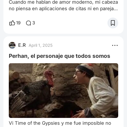
Cuando me hablan de amor moderno, mi cabeza
no piensa en aplicaciones de citas ni en parejas
que terminan con una foto sonriendo frente a un
brunch. No. Mi mente regresa, inevitablemente,
19
3
a aquel seminario de primer semestre, donde la
modernidad era más un acertijo que un
concepto. Recuerdo al profesor, un tipo que
E.R
April 1, 2025
parecía cargar las ojeras de toda la Escuela de
Frankfurt y que, entre divagaciones
Perhan, el personaje que todos somos
Vi Time of the Gypsies y me fue imposible no