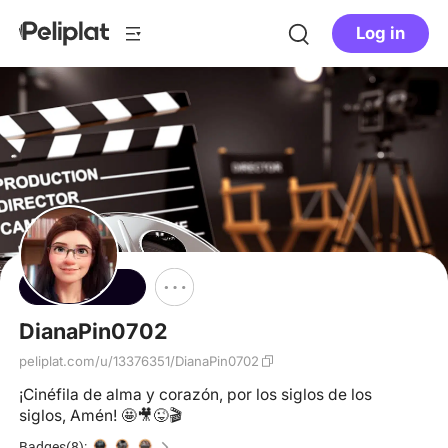
Log in
Follow
DianaPin0702
peliplat.com/u/13376351/DianaPin0702
¡Cinéfila de alma y corazón, por los siglos de los
siglos, Amén! 🤩🎥😜🎬
Badges(8):