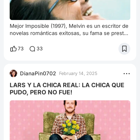
Mejor Imposible (1997), Melvin es un escritor de
novelas románticas exitosas, su fama se presta
a la descripción detallada sobre el romance, los
sentimientos y vidas de las mujeres, pero como
73
33
él sufre de trastorno obsesivo-compulsivo
además de maniático, no es fácil lidiar con él, su
vecino y artista Simon es asaltado y herido en
DianaPin0702
February 14, 2025
su apartamento y es hospitalizado, como él vive
solo con su pequeño
LARS Y LA CHICA REAL: LA CHICA QUE
PUDO, PERO NO FUE!