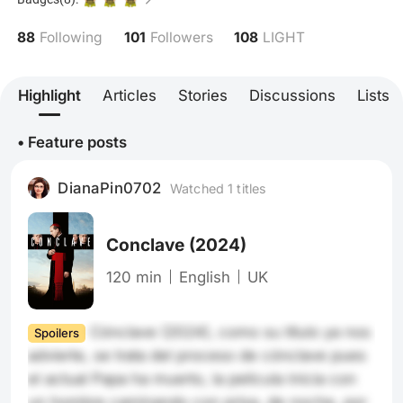
88
101
108
Following
Followers
LIGHT
Highlight
Articles
Stories
Discussions
Lists
• Feature posts
DianaPin0702
Watched 1 titles
Conclave
(2024)
120 min
English
UK
Cónclave (2024), como su título ya nos 
Spoilers
advierte, se trata del proceso de cónclave pues 
el actual Papa ha muerto, la película inicia con 
un hombre caminando con prisa, de noche, por 