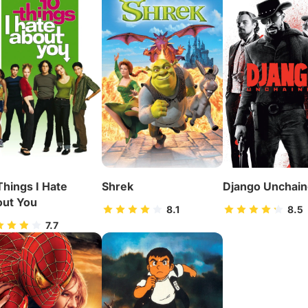
Things I Hate
Shrek
Django Unchai
ut You
8.1
8.5
7.7