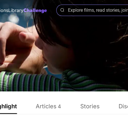
ions
Library
ghlight
Articles
Stories
Dis
4