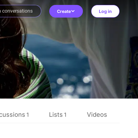
Create
Log in
cussions
Lists
Videos
Re
1
1