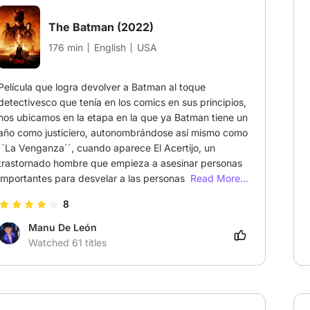
The Batman
(2022)
176 min
English
USA
Película que logra devolver a Batman al toque 
detectivesco que tenía en los comics en sus principios, 
nos ubicamos en la etapa en la que ya Batman tiene un 
año como justiciero, autonombrándose así mismo como 
´´La Venganza´´, cuando aparece El Acertijo, un 
trastornado hombre que empieza a asesinar personas 
importantes para desvelar a las personas la verdad 
Read More...
sobre Gotham, una ciudad que está llena de 
8
corrupción y controlada totalmente por la Mafia. 
Robert Pattinson superó mis expectativas como 
Manu De León
Batman, no pensé que sería una buena elección pero 
Watched 61 titles
me demostró lo contrario, la película es bastante buena 
pero debes prestar atención a los detalles para no 
perderte, al fin y al cabo, no deja de ser un Thriller. 
Siento que la duración pudo haber sido menor, la 