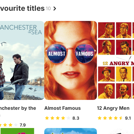
vourite titles
10
chester by the
Almost Famous
12 Angry Men
a
8.3
9.1
7.9