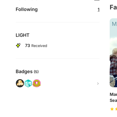
Fa
Following
1
LIGHT
73
Received
Badges
(5)
Man
Se