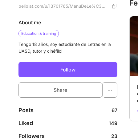
Fe
peliplat.com/u/13701765/ManuDeLe%C3%B3n
About me
Education & training
Tengo 18 años, soy estudiante de Letras en la
UASD, tutor y cinéfilo!
Follow
...
Share
Posts
67
Liked
149
Followers
23