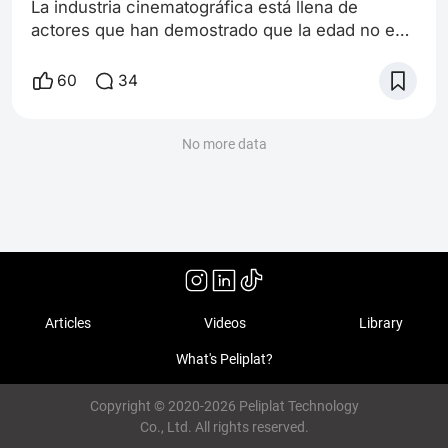
La industria cinematográfica está llena de
actores que han demostrado que la edad no es
un límite para seguir creando y disfrutando de
su trabajo. A medida que pasan los años,
60
34
algunos actores parecen mejorar con la edad,
acumulando experiencia, sabiduría y una
profundidad que les permite abordar papeles
No more data
más complejos y emocionales. Algunos actores
que han mejorado con la edad Son: *Ian
McKellen: u
Articles
Videos
Library
What's Peliplat?
Copyright © 2020-2026 Peliplat Technology
Co., Ltd. All rights reserved.