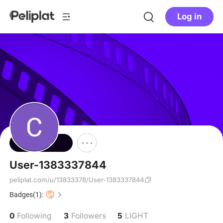
Log in
Follow
User-1383337844
peliplat.com/u/13833378/User-1383337844
Badges(1):
0
3
5
Following
Followers
LIGHT