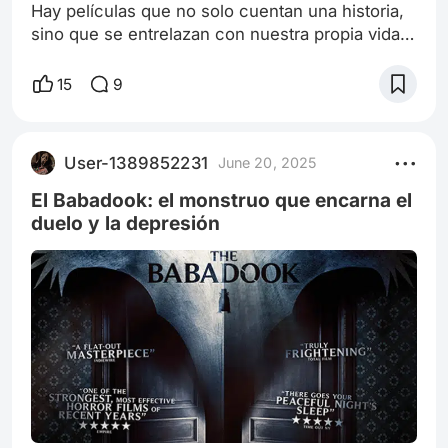
Hay películas que no solo cuentan una historia,
sino que se entrelazan con nuestra propia vida y
se convierten en puentes hacia la infancia. Para
mí, esa película es Nanny McPhee: la nana
15
9
mágica. No es una cinta cualquiera: es un
recuerdo, un refugio, una ventana a los
domingos de niñez que parecían eternos. Cada
User-1389852231
June 20, 2025
vez que la evoco, me veo despertando
temprano, con el cabello despeinado, aún en
El Babadook: el monstruo que encarna el
pija
duelo y la depresión