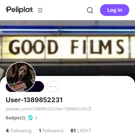
Log in
Follow
User-1389852231
peliplat.com/u/13898522/User-1389852231
Badges(2):
4
1
61
Following
Followers
LIGHT