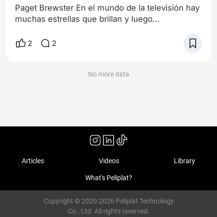
Paget Brewster En el mundo de la televisión hay
muchas estrellas que brillan y luego
desaparecen rápidamente, pero hay otras que,
poco a poco, van construyendo un camino
2
2
sólido y lleno de talento. Paget Brewster es, sin
duda, una de esas actrices que ha mejorado
con el tiempo y se ha ganado un lugar especial
No more data
en el corazón de los fans y la crítica. Su
evolución ha sido constante y orgánica, y verla
Articles
Videos
Library
What's Peliplat?
Copyright © 2020-2026 Peliplat Technology
Co., Ltd. All rights reserved.