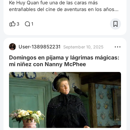
Ke Huy Quan fue una de las caras más
entrañables del cine de aventuras en los años
80. Con apenas 12 años, conquistó al público
como Short Round en Indiana Jones and the
3
1
Temple of Doom (1984), acompañando a
Harrison Ford en una de las sagas más icónicas
del cine. Poco después, volvió a brillar como
User-1389852231
September 10, 2025
Data en The Goonies (1985), otro clásico que
marcó a toda una generación y lo consolidó
Domingos en pijama y lágrimas mágicas:
como una pro
mi niñez con Nanny McPhee