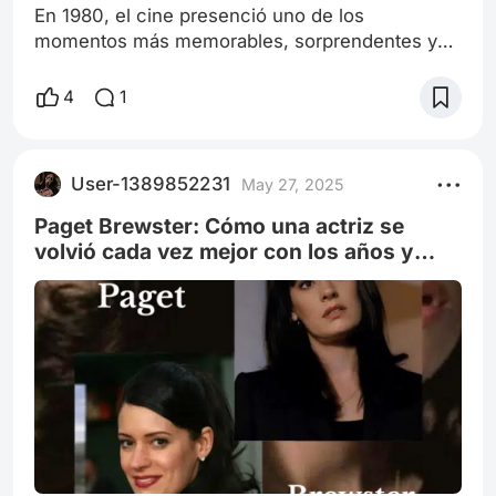
En 1980, el cine presenció uno de los
momentos más memorables, sorprendentes y
determinantes de su historia. En Star Wars:
Episode V – The Empire Strikes Back, la
4
1
revelación de Darth Vader a Luke Skywalker no
solo trastocó el relato de la saga galáctica
creada por George Lucas, sino que redefinió
User-1389852231
May 27, 2025
para siempre lo que una narrativa de aventuras y
ciencia ficción podía alcanzar. La frase "No, I
Paget Brewster: Cómo una actriz se
am yo
volvió cada vez mejor con los años y
conquistó la televisión