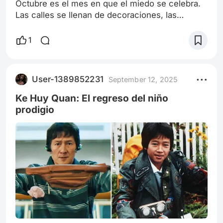
Octubre es el mes en que el miedo se celebra.
Las calles se llenan de decoraciones, las
pantallas se tiñen de oscuridad y, de alguna
manera, todos buscamos sentir esa adrenalina
1
que solo el terror puede provocar. Por eso, este
mes decidí explorar una de las escenas más
impactantes e inolvidables del cine de horror: la
User-1389852231
September 12, 2025
muerte de Tina en A Nightmare on Elm Street
(1984), dirigida por Wes Craven. Des
Ke Huy Quan: El regreso del niño
prodigio