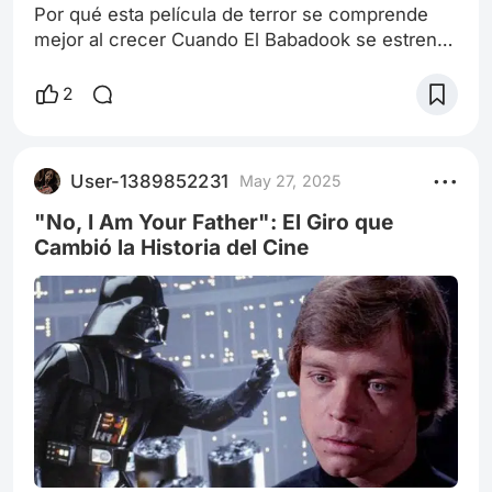
Por qué esta película de terror se comprende
mejor al crecer Cuando El Babadook se estrenó
en 2014, fue recibida como una joya inesperada
dentro del género de terror. La crítica la elogió
2
por su atmósfera inquietante y su original
planteamiento. El público más joven la vio como
una película “de monstruos”, con una figura
User-1389852231
May 27, 2025
espeluznante que acecha en la oscuridad. Sin
embargo, quienes la han revisita
"No, I Am Your Father": El Giro que
Cambió la Historia del Cine