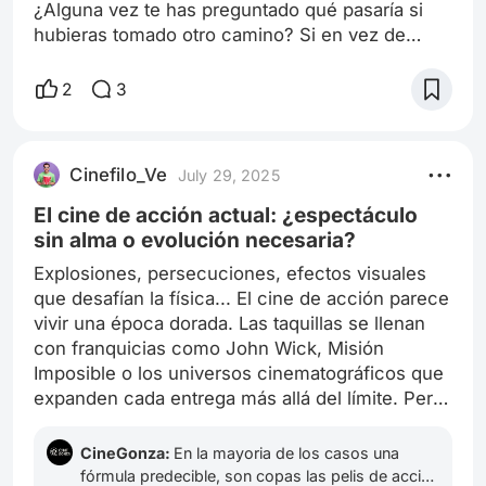
¿Alguna vez te has preguntado qué pasaría si
hubieras tomado otro camino? Si en vez de
perseguir el éxito profesional, hubieras apostado
por el amor, por esa relación que parecía no
2
3
encajar en tus planes… La película Hombre de
Familia nos lanza esa pregunta como un espejo
emocional, y lo hace con una fuerza que
Cinefilo_Ve
July 29, 2025
remueve. Jack Campbell lo tenía todo —o eso
creía. Era un ejecutivo brillante, vivía ro
El cine de acción actual: ¿espectáculo
sin alma o evolución necesaria?
Explosiones, persecuciones, efectos visuales
que desafían la física... El cine de acción parece
vivir una época dorada. Las taquillas se llenan
con franquicias como John Wick, Misión
Imposible o los universos cinematográficos que
expanden cada entrega más allá del límite. Pero,
detrás de tanto ruido, surge una pregunta: ¿el
cine de acción sigue emocionándonos o se ha
CineGonza:
En la mayoria de los casos una
convertido en una fórmula predecible?
fórmula predecible, son copas las pelis de accion