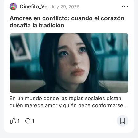
Cinefilo_Ve
July 29, 2025
Amores en conflicto: cuando el corazón
desafía la tradición
En un mundo donde las reglas sociales dictan
quién merece amor y quién debe conformarse
con las sombras, Anora irrumpe como una
bofetada emocional que sacude nuestras ideas
1
1
preconcebidas. Esta película, dirigida por Sean
Baker y protagonizada por una deslumbrante