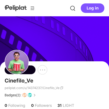
Log in
Follow
Cinefilo_Ve
peliplat.com/u/14374237/Cinefilo_Ve
Badges(2):
0
0
31
Following
Followers
LIGHT