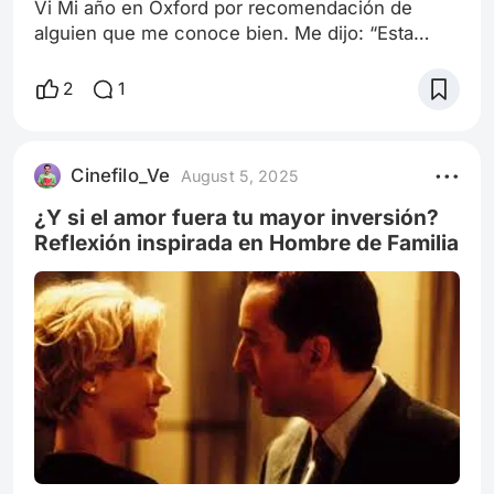
Vi Mi año en Oxford por recomendación de
alguien que me conoce bien. Me dijo: “Esta
película te va a tocar más de lo que crees”. Y
tenía razón. No porque haya vivido una historia
2
1
idéntica, sino porque en sus giros, en sus
silencios, en sus decisiones difíciles, vi
reflejado algo que yo también viví. No soy el
Cinefilo_Ve
August 5, 2025
protagonista. No estudié en Oxford ni me
enamoré de una profesora. Pero sí tuve un plan.
¿Y si el amor fuera tu mayor inversión?
Reflexión inspirada en Hombre de Familia