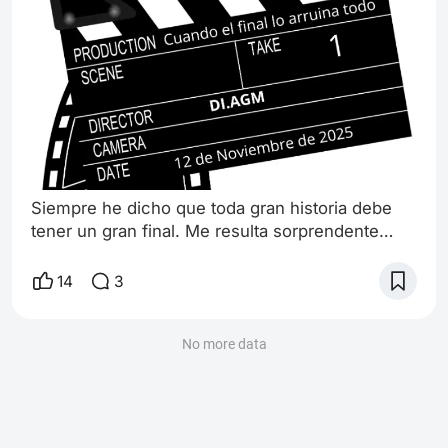
Siempre he dicho que toda gran historia debe
tener un gran final. Me resulta sorprendente
como tantas personas tienen problemas para
aceptar esto, pueden encontrar la idea incluso
14
3
ofensiva ¿cómo me atrevo a desear el final de
una historia? Pero todas las historias llevan a un
final. Reales, ficticias, fantásticas, históricas,
No more data
todas eventualmente van a terminar. Hablar del
destino y del camino Creo