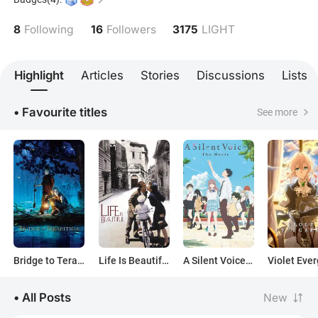
respetuosa. Prefiero ser de los que piensan.
8
16
3175
Following
Followers
LIGHT
Highlight
Articles
Stories
Discussions
Lists
• Favourite titles
See more
Bridge to Terabithia
Life Is Beautiful
A Silent Voice: The Movie
• All Posts
New