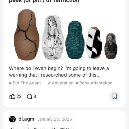
Where do I even begin? I'm going to leave a
warning that I researched some of this
information while writing this so it can feel like
# Did The Adaptation Get It Right?
# Adaptation
# Book Adaptation
you are reading a report at times. Alice's
Adventures Under Ground is a story that has had
22
8
hundreds of professional adaptations in different
formats: theater plays, movies, comics, series,
comics, videogames, etc. It's really crazy,
di.agm
January 26, 2026
because you would think that with