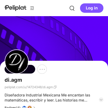
Log in
Follow
di.agm
peliplat.com/u/14724348/di.agm
Diseñadora Industrial Mexicana Me encantan las
matemáticas, escribir y leer. Las historias me
fascinan, en cualquier formato. Soy critica, pero
Badges(4):