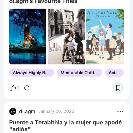
di.agm's Favourite Titles
Always Highly Rated
Memorable Child Actor Performances
Anime
1
di.agm
January 26, 2026
Puente a Terabithia y la mujer que apodé
"adiós"