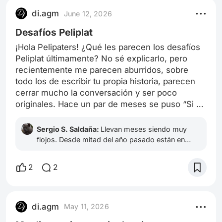
di.agm
June 12, 2026
Desafíos Peliplat
¡Hola Pelipaters! ¿Qué les parecen los desafíos
Peliplat últimamente? No sé explicarlo, pero
recientemente me parecen aburridos, sobre
todo los de escribir tu propia historia, parecen
cerrar mucho la conversación y ser poco
originales. Hace un par de meses se puso “Si mi
vida fuera un drama de época” o sea… ¿un
isekai? Amigo he visto esta premisa hasta en la
Sergio S. Saldaña:
Llevan meses siendo muy
sopa. Además, y realmente no es importante
flojos. Desde mitad del año pasado están en
pero, soy una persona café, ¿tienes idea de lo
declive. Y ahora que ya no dan premios en
que eso significaría si mi vida fuera un drama de
dólares están completamente muertos. La cosa
2
2
ahora sería innovar uno mismo. Dicen que los
época? XD, aunque tal vez habría tenido una
creativos sacan oro de las piedras cuando ya
excelente premisa para una historia y una clase
nadie encuentra nada de valor.
de historia. Pero los otros desafíos tampoco es
di.agm
que sean más interesantes. Falta más
May 11, 2026
originalidad en los retos, dificultad en el desafío,