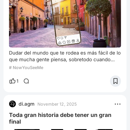
Dudar del mundo que te rodea es más fácil de lo
que mucha gente piensa, sobretodo cuando
conoces diferentes mundos. No en vano dice el
# NowYouSeeMe
dicho que cada cabeza es un mundo. Y a través
de las historias, en cualquiera de sus formatos,
1
tenemos una pequeña ventana al mundo de otra
persona. No cuestiono la realidad que veo,
aunque tal vez debería, este no es un texto
di.agm
November 12, 2025
explorando ideas fantásticas de si es
Toda gran historia debe tener un gran
final