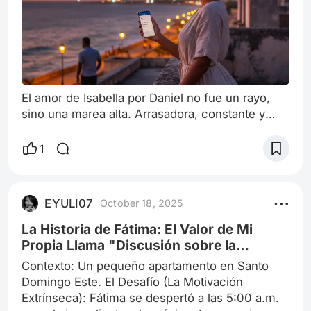
El amor de Isabella por Daniel no fue un rayo,
sino una marea alta. Arrasadora, constante y
con la fuerza de cien huracanes, como los que
a veces amenazan a Santo Domingo. Se
1
conocieron una noche de julio en el Malecón.
Ella, una arquitecta con sueños de renovar la
Ciudad Colonial; él, un músico de jazz con la
EYULI07
October 18, 2025
vista fija en el horizonte del Caribe. Daniel la
amaba como amaba su saxofón: con pasión
La Historia de Fátima: El Valor de Mi
Propia Llama "Discusión sobre la
realidad"
Contexto: Un pequeño apartamento en Santo
Domingo Este. El Desafío (La Motivación
Extrínseca): Fátima se despertó a las 5:00 a.m.