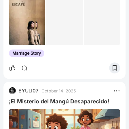
empleos formales que le exigían horarios rígidos
y se centró en su talento: era excelente
haciendo dulc
Marriage Story
EYULI07
October 14, 2025
​¡El Misterio del Mangú Desaparecido!