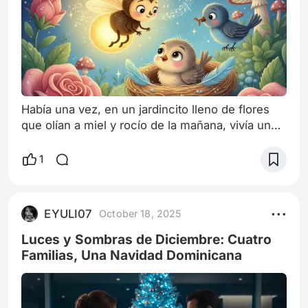
Había una vez, en un jardincito lleno de flores
que olían a miel y rocío de la mañana, vivía una
pequeña luciérnaga llamada Lula. Lula era la
más brillante de todas las luciérnagas, y su luz
1
era tan suave como un susurro y tan cálida
como un abrazo de mamá. Cada noche, cuando
el sol se iba a dormir y las estrellas empezaban
EYULI07
October 18, 2025
a asomarse, Lula revoloteaba entre las hojitas de
menta y los pétalos de r
Luces y Sombras de Diciembre: Cuatro
Familias, Una Navidad Dominicana