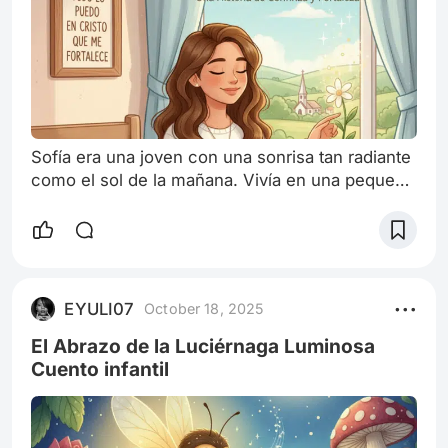
Sofía era una joven con una sonrisa tan radiante
como el sol de la mañana. Vivía en una pequeña
ciudad y, desde muy pequeña, su corazón
estaba lleno de una fe inquebrantable en Dios. A
veces, la vida le presentaba desafíos, como a
todos. En la escuela, algunos compañeros se
burlaban de ella por llevar su Biblia o por hablar
EYULI07
October 18, 2025
de Jesús. En casa, las cosas no siempre eran
fáciles, y había días grises
El Abrazo de la Luciérnaga Luminosa
Cuento infantil