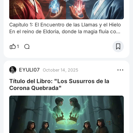
Capítulo 1: El Encuentro de las Llamas y el Hielo
En el reino de Eldoria, donde la magia fluía como
los ríos y las montañas escondían secretos
ancestrales, vivían dos jóvenes con destinos
1
entrelazados. Lyra era una hechicera del fuego,
su cabello era del color de las brasas danzantes
y sus ojos, dos esmeraldas brillantes, irradiaban
EYULI07
October 14, 2025
una pasión inquebrantable. Su temperamento
era tan volátil como l
Título del Libro: "Los Susurros de la
Corona Quebrada"