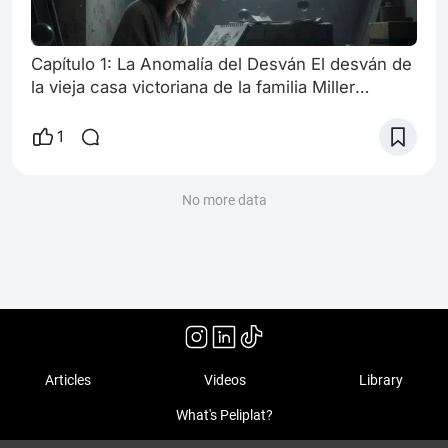
Capítulo 1: La Anomalía del Desván El desván de
la vieja casa victoriana de la familia Miller
siempre había sido un lugar olvidado, un
mausoleo polvoriento de recuerdos ajenos.
1
Cuando la tía Beatrice falleció, dejando la casa a
su sobrina, Clara Miller, la primera tarea de Clara
fue limpiar ese espacio opresivo. Clara, una
No more data
joven ilustradora de libros infantiles con una
mente ordenada, no le gustab
Articles
Videos
Library
What's Peliplat?