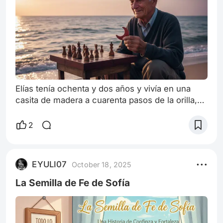
Elías tenía ochenta y dos años y vivía en una
casita de madera a cuarenta pasos de la orilla,
en un pueblo donde el olor a salitre y a café
colado era la única noticia diaria. Cada tarde, al
2
caer el sol, Elías realizaba su ritual: sacaba una
mesita plegable, un tablero de ajedrez de caoba
desgastada y se sentaba a esperar a su
EYULI07
October 18, 2025
adversario de siempre: el mar. No era una
metáfora. Elías había perdido
La Semilla de Fe de Sofía