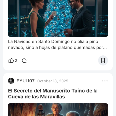
La Navidad en Santo Domingo no olía a pino
nevado, sino a hojas de plátano quemadas por
el horno, a salitre del mar y a ponche demasiado
dulce. Era una época de brillo febril que, para
2
cuatro familias, amenazaba con exponer las
grietas bajo el barniz del matrimonio moderno
dominicano. I. Los Vargas: La Grieta bajo el Brillo
EYULI07
October 18, 2025
En el exclusivo sector de Piantini, Sofía Vargas
supervisaba la instalació
El Secreto del Manuscrito Taíno de la
Cueva de las Maravillas