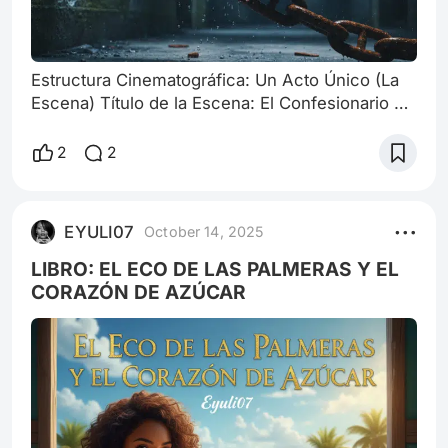
Estructura Cinematográfica: Un Acto Único (La
Escena) Título de la Escena: El Confesionario de
Cristal Personajes: CLARA (40): Elegante, pero
con una tensión apenas contenida. Fiscal de
2
2
alto nivel. MARCOS (45): Desaliñado, con ojos
que reflejan una profunda fatiga y miedo.
Ingeniero. Capítulo 1: El Plano General y el
EYULI07
October 14, 2025
Silencio de Acero [INT. SALA DE
INTERROGATORIOS - NOCHE] La habitación es
LIBRO: EL ECO DE LAS PALMERAS Y EL
minimal
CORAZÓN DE AZÚCAR