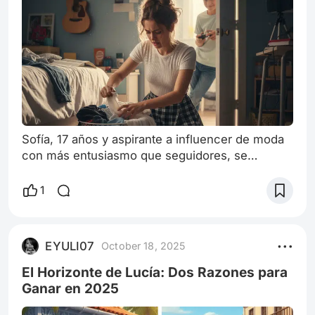
Sofía, 17 años y aspirante a influencer de moda
con más entusiasmo que seguidores, se
preparaba para su primer "ootd" (outfit of the
day) serio. Había planeado un look impecable:
1
falda skater a cuadros, top blanco, chaqueta de
cuero... y sus adoradas zapatillas blancas con
plataformas. El problema empezó con las
EYULI07
October 18, 2025
zapatillas. Específicamente, con el calcetín
derecho. "¡No puede ser!" exclamó, revolv
El Horizonte de Lucía: Dos Razones para
Ganar en 2025