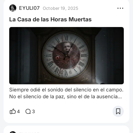
EYULI07
October 19, 2025
La Casa de las Horas Muertas
Siempre odié el sonido del silencio en el campo.
No el silencio de la paz, sino el de la ausencia
total, el que se traga el canto de los grillos, el
ladrido de los perros, incluso el zumbido de mi
4
3
propia sangre. Mi abuela me dejó una casa en
un pueblo costero olvidado, una casona de
madera con la pintura descascarada y una