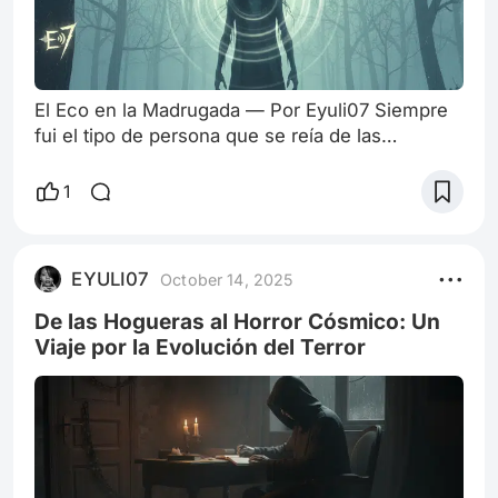
El Eco en la Madrugada — Por Eyuli07 Siempre
fui el tipo de persona que se reía de las
películas de terror. ¿Fantasmas? Tonterías.
¿Espíritus? Cosas de la imaginación. Hasta que
1
una noche, las tonterías decidieron llamar a mi
puerta. Eran pasadas las tres de la mañana. Yo
estaba despierto, terminando un trabajo, cuando
EYULI07
October 14, 2025
lo escuché. Toc. Toc. Toc. Tres golpes lentos y
pesados en la puerta del salón.
De las Hogueras al Horror Cósmico: Un
Viaje por la Evolución del Terror