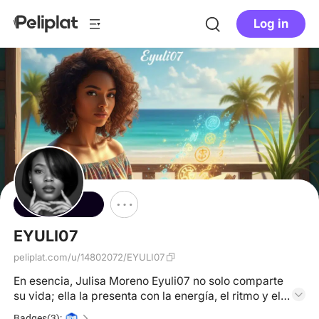
Log in
Follow
EYULI07
peliplat.com/u/14802072/EYULI07
​En esencia, Julisa Moreno Eyuli07 no solo comparte
su vida; ella la presenta con la energía, el ritmo y el
corazón cálido y creadora de Eyuli07 imaginación e
Badges(3):