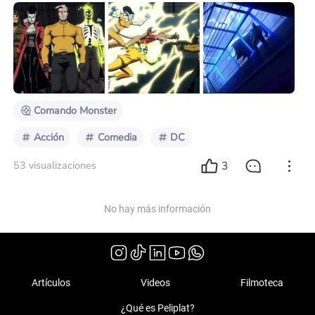
producciones fílmicas y televisivas, siendo Superman
el pilar de toda esta nueva franquicia. Sin embargo, la
primera de todas estas en estrenarse sería la serie
animada Creature Commandos. Este título no llamaba
mucho la atención, más allá de que habían confirmado
que los actores de voz también repetirí
Comando Monster
Acción
Comedia
DC
3
53 visualizaciones
No hay más información
Artículos
Videos
Filmoteca
¿Qué es Peliplat?