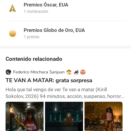
Premios Óscar, EUA
1 nominación
Premios Globo de Oro, EUA
1 premio
Contenido relacionado
Federico Minchaca Sanjuan
TE VAN A MATAR: grata sorpresa
Hola que tal vengo de ver Te van a matar (Kirill
Sokolov, 2026) 94 minutos, acción, suspenso, horror y
hasta comedia con gore. En resumidas cuentas, una
chica se infiltra en un culto diabólico para rescatar a
su hermana. Es una película super-entretenida,
digamos que es como una sátira llena de acción y
violencia con gore cuando es necesario, le hace unos