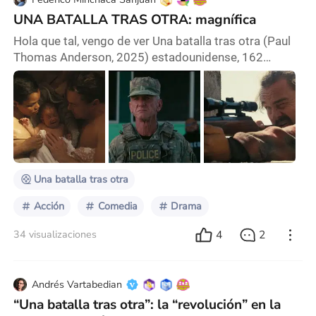
UNA BATALLA TRAS OTRA: magnífica
Hola que tal, vengo de ver Una batalla tras otra (Paul
Thomas Anderson, 2025) estadounidense, 162
minutos, drama, misterio, política, acción, comedia.
Pues básicamente trata de un “revolucionario”
retirado, el cual quiere reconstruir su vida junto con su
hija. Pero su antiguo persecutor se aparece en la vida
del “revolucionario” y su hija, algo que me gustó por
ser sumamente realista es la relació
Una batalla tras otra
Acción
Comedia
Drama
4
2
34 visualizaciones
Andrés Vartabedian
“Una batalla tras otra”: la “revolución” en la