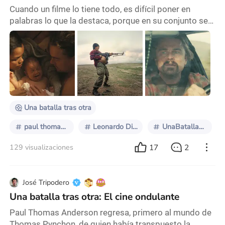
Cuando un filme lo tiene todo, es difícil poner en
palabras lo que la destaca, porque en su conjunto se
presentan únicamente aciertos, desde el lado formal y
del contenido. Una batalla tras otra (One Battle After
Another, 2025) forma parte de este grupo de
películas. El nuevo largometraje de Paul Thomas
Anderson se posiciona indiscutiblemente en lo más
alto de la cinematografía de los últimos años
Una batalla tras otra
paul thomas anderson
Leonardo DiCaprio
UnaBatallaTrasOtra
17
2
129 visualizaciones
José Tripodero
Una batalla tras otra: El cine ondulante
Paul Thomas Anderson regresa, primero al mundo de
Thomas Pynchon, de quien había transpuesto la