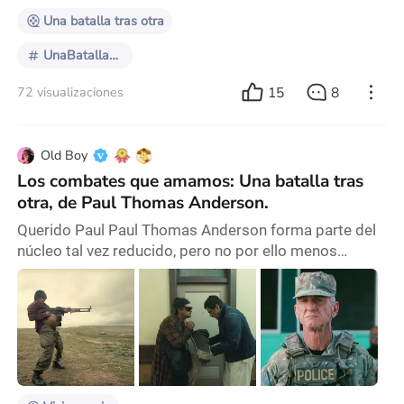
“Una b
Una batalla tras otra
UnaBatallaTrasOtra
15
8
72 visualizaciones
Old Boy
Los combates que amamos: Una batalla tras
otra, de Paul Thomas Anderson.
Querido Paul Paul Thomas Anderson forma parte del
núcleo tal vez reducido, pero no por ello menos
consistente, de realizadores autores del cine
norteamericano contemporáneo. Entre los nombres
podrán sumarse los de Spike Lee, los Coen,
Christopher Nolan, Quentin Tarantino, Wes Anderson,
Richard Linklater; entre otros. Son directores que
rondan los 60, más o menos, de una trayectoria y una
manera (p