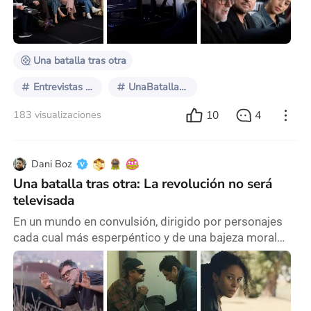
todo, de un diálogo entre ellos y el reconocido
periodista Erik Davis. El evento se inició con la
presentación de cada uno de ellos, que se fueron
Una batalla tras otra
Entrevistas FH
UnaBatallaTrasOtra
10
4
183 visualizaciones
Dani Boz
Una batalla tras otra: La revolución no será
televisada
En un mundo en convulsión, dirigido por personajes
cada cual más esperpéntico y de una bajeza moral
descomunal, el arte sigue siendo refugio para muchos
de nosotros. Es lo que ocurre cuando un director del
calibre de Paul Thomas Anderson estrena nueva
película: un cineasta que continúa fascinándonos y