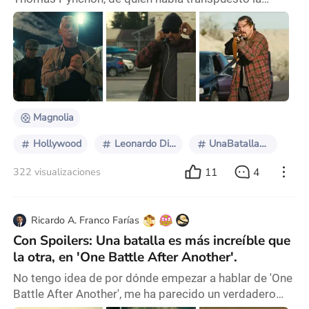
novela "Inherent Vice” para narrar el desencanto de la
era hippie en un mundo carcomido por la paranoia y
por el incipiente capitalismo salvaje, ese retrato se
asemejaba casi con una justeza precisa al de la
novela. En Una batalla tras otra (One Battle After
Another, 2025) hay un deslizamiento del tiemp
Magnolia
Hollywood
Leonardo DiCaprio
UnaBatallaTrasOtra
11
4
322 visualizaciones
Ricardo A. Franco Farías
Con Spoilers: Una batalla es más increíble que
la otra, en 'One Battle After Another'.
No tengo idea de por dónde empezar a hablar de 'One
Battle After Another', me ha parecido un verdadero