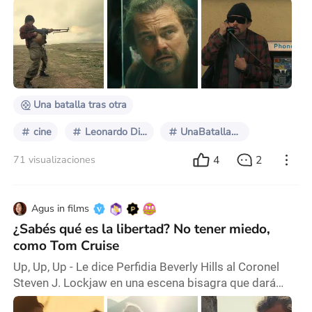
peliculón. Es que tiene de todo, y apunta a ser una de
las mejores películas del año. Vamos allá. Esta
película tiene de todo, porque combinan el thriller con
acción y mucha comedia involuntaria, en una trama
que no da respiro, ya que es activa desde el primer
minuto hasta el último. Es increíble
Una batalla tras otra
cine
Leonardo Di Caprio
UnaBatallaTrasOtra
4
2
71 visualizaciones
Agus in films
¿Sabés qué es la libertad? No tener miedo,
como Tom Cruise
Up, Up, Up - Le dice Perfidia Beverly Hills al Coronel
Steven J. Lockjaw en una escena bisagra que dará
cuenta de cómo se juega el poder en One Battle After