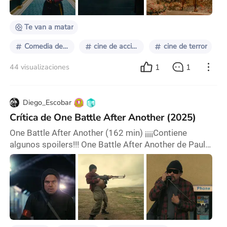
guiños bastante notorios al cine clásico d
Te van a matar
Comedia de acción
cine de accion
cine de terror
1
1
44 visualizaciones
Diego_Escobar
Crítica de One Battle After Another (2025)
One Battle After Another (162 min) ¡¡¡¡Contiene
algunos spoilers!!! One Battle After Another de Paul
Thomas Anderson es la cinta más comercial que haya
realizado su director. Aparte de un presupuesto
colosal –entre 130-175 millones de dólares–, una
historia que hace guiño a un tema contingente como
la migración y un ritmo más al grano que sus películas
anteriores, esta película para muchos se sent