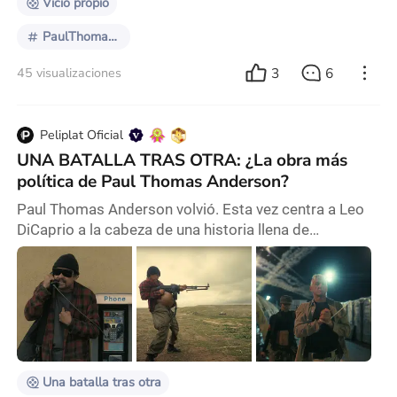
Vicio propio
PaulThomasAnderson
3
6
45 visualizaciones
Peliplat Oficial
UNA BATALLA TRAS OTRA: ¿La obra más
política de Paul Thomas Anderson?
Paul Thomas Anderson volvió. Esta vez centra a Leo
DiCaprio a la cabeza de una historia llena de
revolución, legado y un padre y una hija inmersos en
las consecuencias de una lucha ácida y violenta. Una
batalla tras otra, adaptación de la novela Vineland
(Thomas Pynchon, 1990), se adentra en un terreno
más oscuro y complejo, y es, quizás, la obra con
mayor ambición y mirada política de Thomas Ande
Una batalla tras otra