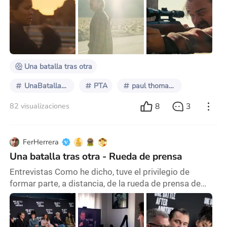
Another (2025), la última película del realizador
estadounidense Paul Thomas Anderson. Perfidia
Beverly Hills dando inicio a la obra que aquí veremos
Nada de lo que podamos decir de este director será
suficiente. Con 55 años y una filmografía
Una batalla tras otra
UnaBatallaTrasOtra
PTA
paul thomas anderson
8
3
82 visualizaciones
FerHerrera
Una batalla tras otra - Rueda de prensa
Entrevistas Como he dicho, tuve el privilegio de
formar parte, a distancia, de la rueda de prensa de
Una batalla tras otra (2025) realizada el Jueves 11 de
Septiembre en Los Ángeles y con todos los
protagonistas y el director presentes. Se trató, sobre