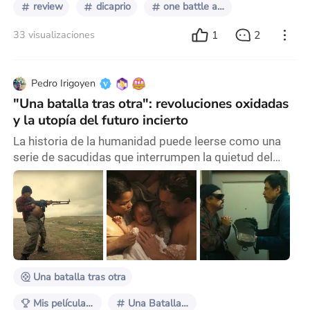
review
dicaprio
one battle after another
1
2
33 visualizaciones
Pedro Irigoyen
"Una batalla tras otra": revoluciones oxidadas
y la utopía del futuro incierto
La historia de la humanidad puede leerse como una
serie de sacudidas que interrumpen la quietud del
plano fijo, como si alguien moviera la cámara para
recordar que nada permanece estático demasiado
tiempo. La Revolución Neolítica fue el primer gran
giro: dejó atrás el nomadismo y apostó por la
agricultura, inaugurando un travelling lento pero
decisivo que encendió a las civilizaciones y organizó e
Una batalla tras otra
Mis películas favoritas de 2025
Una Batalla Tras Otra