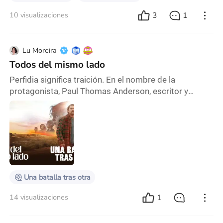
3
1
10 visualizaciones
Lu Moreira
Todos del mismo lado
Perfidia significa traición. En el nombre de la
protagonista, Paul Thomas Anderson, escritor y
director de One Battle after another, ya nos da pistas.
Y da luz sobre uno de sus temas característicos: los
límites de la moral. Este director, con una filmografía
lo suficientemente amplia que nos permite analizar
sus preocupaciones temáticas e intereses como
realizador, toca algunos de ellos en este t
Una batalla tras otra
1
14 visualizaciones