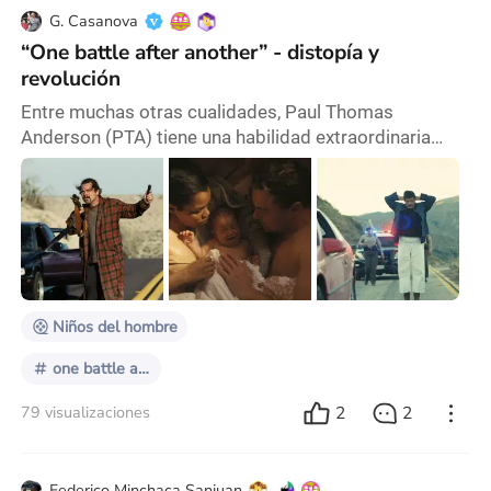
G. Casanova
“One battle after another” - distopía y
revolución
Entre muchas otras cualidades, Paul Thomas
Anderson (PTA) tiene una habilidad extraordinaria
para titular sus películas. Magnolia (1999), Punch-
drunk love (2002) y There will we blood (2007) son
algunos ejemplos. En estos títulos, a veces de manera
simbólica y otras veces literal, podemos sentir toda la
película. One battle after another (Una batalla detrás
de otra, 2025) no solamente es un gran t
Niños del hombre
one battle after another
2
2
79 visualizaciones
Federico Minchaca Sanjuan