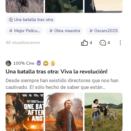
sorprendiendo con cada genialidad que pone en
pantalla. Y es que resulta difícil encontrar un dir
Una batalla tras otra
Mejor Película
Obra maestra
Oscars2025
4
4
46 visualizaciones
100% Cine
Una batalla tras otra: Viva la revolución!
Desde siempre han existido directores que nos han
cautivado. El sólo hecho de saber que están
vinculados en un proyecto hace que centremos
nuestra atención sobre ellos, esperando ansiosos su
estreno. Cuando a esto además se le suma que la
calidad está prácticamente garantizada es un plus
que no hace más que aumentar las expectativas. Esto
precisamente ocurre con el reciente estreno en cines