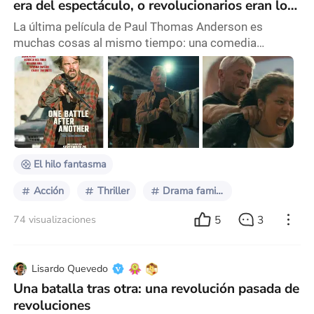
era del espectáculo, o revolucionarios eran los
de antes
La última película de Paul Thomas Anderson es
muchas cosas al mismo tiempo: una comedia
dramática, un thriller, un filme de acción, un drama
familiar, una sátira política... Tantas que no termina de
ser ninguna. Del mismo modo, y a diferencia de lo que
muchos vienen sosteniendo, tampoco es “un clásico
instantáneo” ni “una obra maestra contemporánea”.
Una batalla tras otra es difícil de definir, si
El hilo fantasma
Acción
Thriller
Drama familiar
5
3
74 visualizaciones
Lisardo Quevedo
Una batalla tras otra: una revolución pasada de
revoluciones