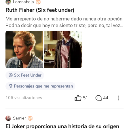
Lorenabela
Ruth Fisher (Six feet under)
Me arrepiento de no haberme dado nunca otra opción
Podría decir que hoy me siento triste, pero no, tal vez
lo mas exacto seria nombrar firmemente la
turbulencia que hay en el aire y que deshoja esta vil
existencia de emociones encontradas. Todo es mas
que tristeza: lo que quiero decir y no puedo, lo que
digo y no quiero, y todo lo que no hago y por
supuesto, si quisiera. Como no verme en Ruth? Com
Six Feet Under
Personajes que me representan
51
44
106 visualizaciones
Samier
El Joker proporciona una historia de su origen