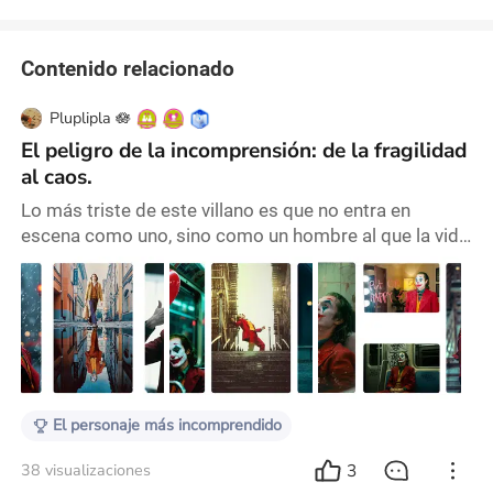
Contenido relacionado
Pluplipla 🪷
El peligro de la incomprensión: de la fragilidad
al caos.
Lo más triste de este villano es que no entra en
escena como uno, sino como un hombre al que la vida
lo ha agrietado. Y sí… Arthur Fleck tiene una grieta
profunda en una ciudad que ya está rota, en un
sistema que clasifica a las personas según su utilidad
y en una sociedad que —con una sonrisa incómoda—
decide a quién mirar y a quién ignorar. Desde su
infancia, Arthur no fue cuidado, sino más bien
El personaje más incomprendido
3
38 visualizaciones