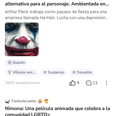
alternativa para el personaje. Ambientada en
1981, sigue a Arthur Fleck
Arthur Fleck trabaja como payaso de fiesta para una
empresa llamada Ha-Ha's. Lucha con una depresión
severa, pero encuentra cierto optimismo al actuar
para otros y tratar de hacer reír a la gente. Trabaja
anunciando una tienda en la calle, bailando y agitando
un cartel. En una de esas ocasiones, el letrero es
arrebatado por un grupo de adolescentes punk, lo que
lleva a Arthur a perseguirlos hasta
Guasón
Villanos encantadores
Suspenso
Desastre
9
13
1656 visualizaciones
FantasticJaime
Nimona: Una película animada que celebra a la
comunidad LGBTQ+