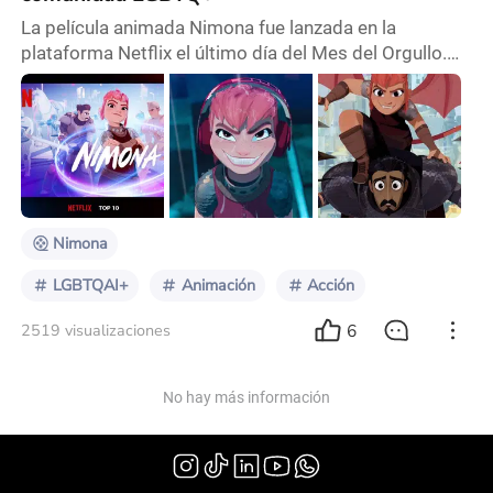
La película animada Nimona fue lanzada en la
plataforma Netflix el último día del Mes del Orgullo.
Rápidamente llegó a la lista de los diez más vistos a
nivel global en la plataforma, con 3.2 millones de
visualizaciones. Los derechos para adaptar el cómic
original de Nimona en una película fueron adquiridos
por 20th Century Fox Animation hace más de siete
años. Pasó mucho tiempo desde entonces y e
Nimona
LGBTQAI+
Animación
Acción
6
2519 visualizaciones
No hay más información