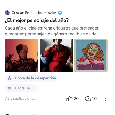
Cristian Fernández Metzler
¿El mejor personaje del año?
Cada año el cine estrena criaturas que pretenden
quedarse: personajes de género recubiertos de
artificio, de estilización, de personalidad
cuidadosamente dibujada. En los ochenta nacieron
los tótems del miedo moderno —Freddy, Chucky,
Pinhead, Jason— y en los noventa irrumpieron
Ghostface o el Pennywise encarnado por Tim Curry.
Íconos, máscaras destinadas a juntar polvo en las
tiendas de cotillón.
La hora de la desaparición
LaHoraDeLaDesaparición
20
10
71 visualizaciones