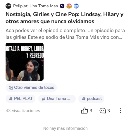
Peliplat: Una Toma Más
Nostalgia, Girlies y Cine Pop: Lindsay, Hilary y
otros amores que nunca olvidamos
Acá podés ver el episodio completo. Un episodio para
las girlies Este episodio de Una Toma Más vino con
energía femenina al 100%. Con Lauti ausente, Luna
tomó el mando junto a la invitada especial y amiga de
la casa, Rosario Beltrán (productora audiovisual,
periodista y cinéfila que seguramente viste en Rolling
Stone, OHLALÁ!, La Nación). La consigna: sumergirse
en la nostalgia de la infancia y ad
Otro viernes de locos
PELIPLAT
Una Toma Más
podcast
3
3
43 visualizaciones
No hay más información