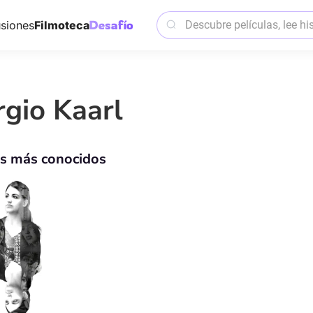
siones
Filmoteca
rgio Kaarl
os más conocidos