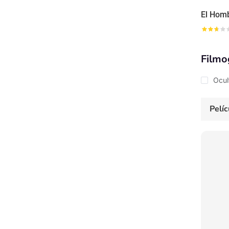
El Homb
Filmo
Ocul
Pelíc