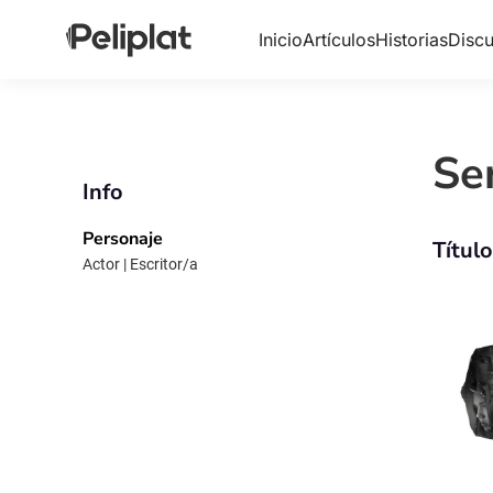
Inicio
Artículos
Historias
Discu
Se
Info
Personaje
Títul
Actor | Escritor/a