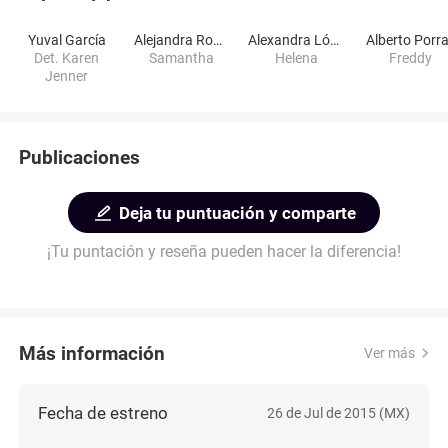
Yuval García
Alejandra Rodríguez
Alexandra López
Alberto Porr
Det. Karen
Samantha
Helena
Freddy
Jenner
Publicaciones
Deja tu puntuación y comparte
¡Tu puntación y reseña pueden hacer la diferencia!
Más información
Ver más
Fecha de estreno
26 de Jul de 2015 (MX)