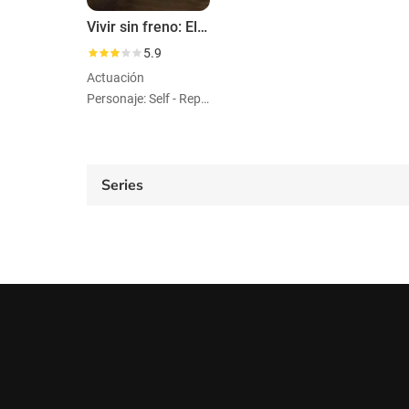
Vivir sin freno: El turbulento mundo de John McAfee
5.9
Actuación
Personaje: Self - Reporter
Series