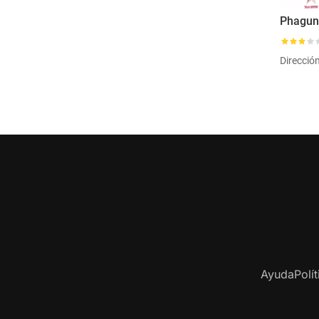
Phagun
Direcció
Ayuda
Polí