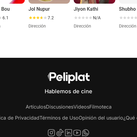
 Bou
Jol Nupur
Jiyon Kathi
Shubho 
6.1
7.2
N/A
n
Dirección
Dirección
Dirección
Hablemos de cine
Artículos
Discusiones
Videos
Filmoteca
tica de Privacidad
Términos de Uso
Opinión del usuario
¿Qué e