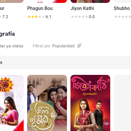
ur
Phagun Bou
Jiyon Kathi
Shubho 
7.2
6.1
0.0
grafía
tar ya vistos
Filtrar por
es