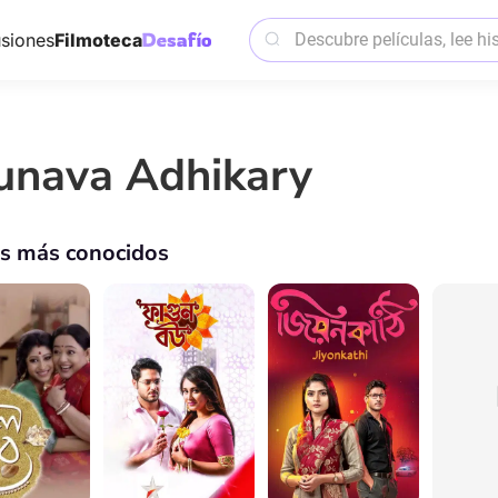
siones
Filmoteca
unava Adhikary
os más conocidos