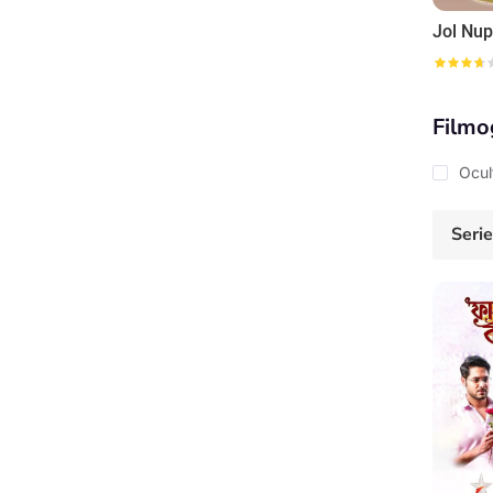
Jol Nup
Filmo
Ocul
Seri