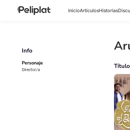
Inicio
Artículos
Historias
Discu
Ar
Info
Personaje
Títul
Director/a