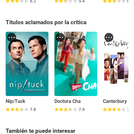
6.2
5.4
6.4
Títulos aclamados por la crítica
Nip/Tuck
Doctora Cha
Canterbury Ta
7.8
7.9
7.2
También te puede interesar