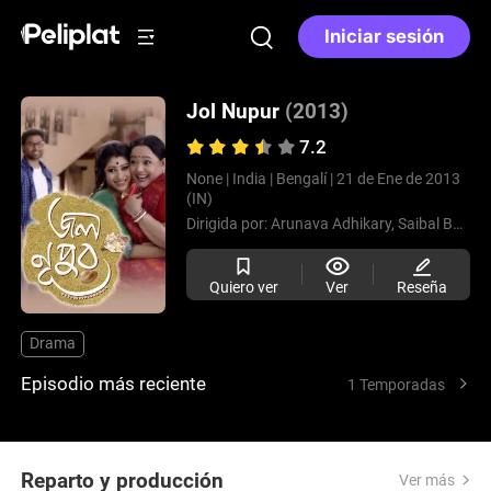
Iniciar sesión
Jol Nupur
(2013)
7.2
None |
India |
Bengalí |
21 de Ene de 2013
(IN)
Dirigida por:
Arunava Adhikary,
Saibal Banerjee
Quiero ver
Ver
Reseña
Drama
Episodio más reciente
1 Temporadas
Reparto y producción
Ver más