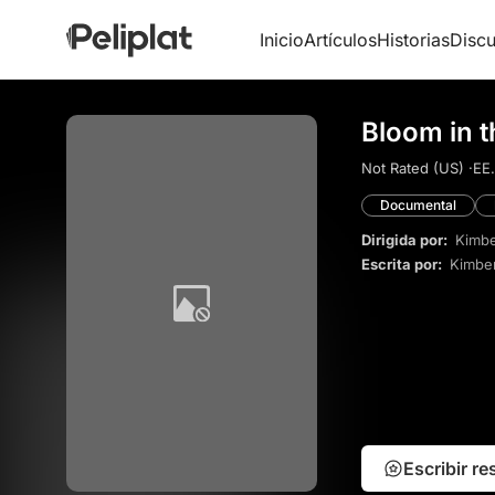
Inicio
Artículos
Historias
Discu
Bloom in t
Not Rated (US) ·
EE.
Documental
Dirigida por:
Kimbe
Escrita por:
Kimbe
Escribir r