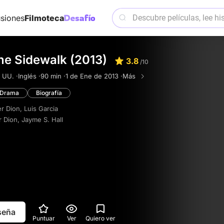
siones
Filmoteca
he Sidewalk (2013)
3.8
/10
 UU. ·
Inglés ·
90 min ·
1 de Ene de 2013 ·
Más
Drama
Biografía
r Dion
,
Luis Garcia
r Dion
,
Jayme S. Hall
eseña
Puntuar
Ver
Quiero ver