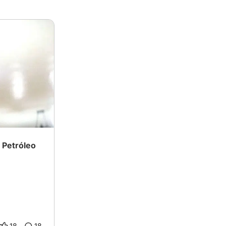
e Petróleo
18
18