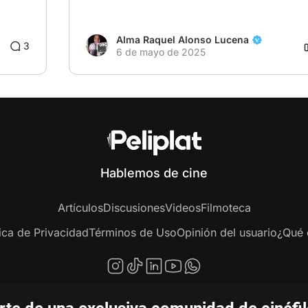
Alma Raquel Alonso Lucena
3
6 de mayo de 2025
Hablemos de cine
Artículos
Discusiones
Videos
Filmoteca
tica de Privacidad
Términos de Uso
Opinión del usuario
¿Qué e