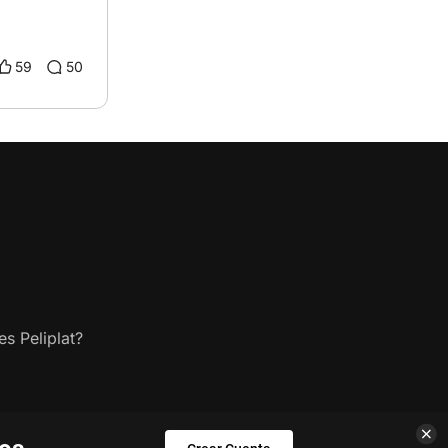
59
50
s Peliplat?