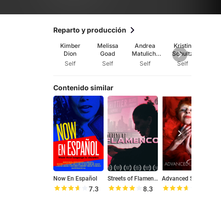
Reparto y producción
Kimber
Melissa
Andrea
Kristin
Sa
Dion
Goad
Matulich-
Schultz
Theb
Rowe
Self
Self
Self
Self
Se
Contenido similar
Now En Español
Streets of Flamenco
Advanced Style
T
7.3
8.3
7.2