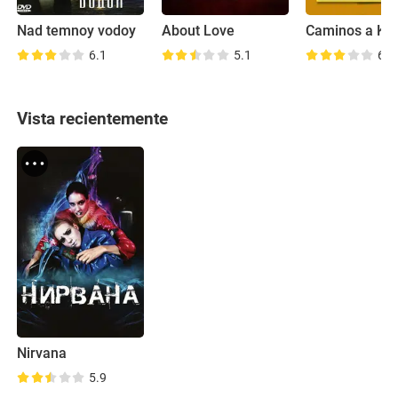
Nad temnoy vodoy
About Love
Caminos a Kok
6.1
5.1
6.9
Vista recientemente
Nirvana
5.9