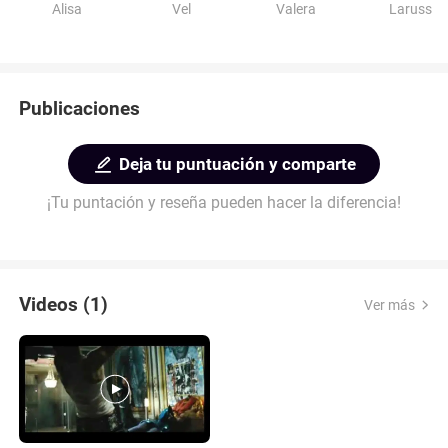
Alisa
Vel
Valera
Laruss
Publicaciones
Deja tu puntuación y comparte
¡Tu puntación y reseña pueden hacer la diferencia!
Videos (1)
Ver más