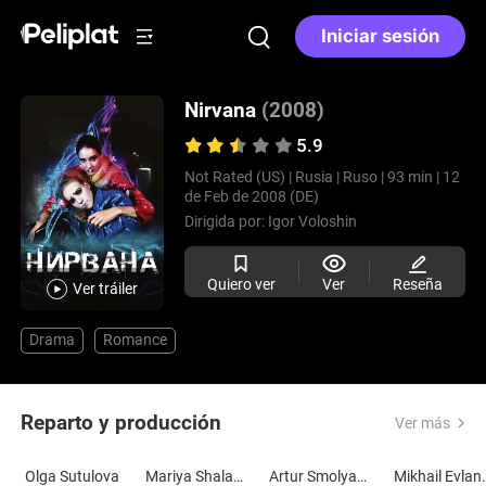
Iniciar sesión
Nirvana
(2008)
5.9
Not Rated (US) |
Rusia |
Ruso |
93 min |
12
de Feb de 2008 (DE)
Dirigida por:
Igor Voloshin
Quiero ver
Ver
Reseña
Ver tráiler
Drama
Romance
Reparto y producción
Ver más
Olga Sutulova
Mariya Shalayeva
Artur Smolyaninov
Mikhai