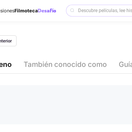
siones
Filmoteca
nterior
reno
También conocido como
Guí