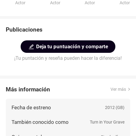
Actor
Actor
Actor
Actor
Publicaciones
Deja tu puntuación y comparte
¡Tu puntación y reseña pueden hacer la diferencia!
Más información
Ver más
Fecha de estreno
2012 (GB)
También conocido como
Turn in Your Grave