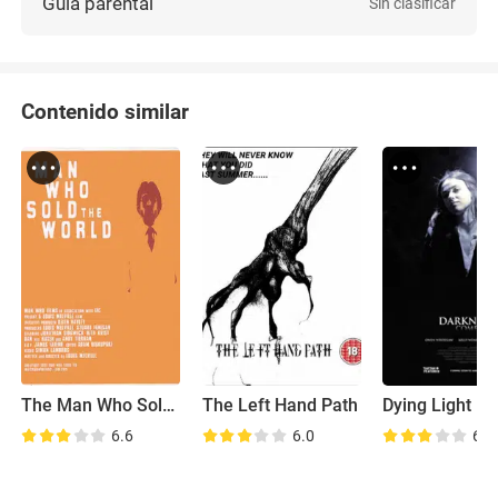
Guía parental
Sin clasificar
Contenido similar
The Man Who Sold the World
The Left Hand Path
Dying Light
6.6
6.0
6.3