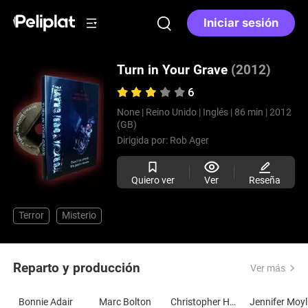
Iniciar sesión
Turn in Your Grave
(2012)
6
None |
Reino Unido |
Inglés |
86 min |
2012
(GB)
Dirigida por:
Rob Ager
Quiero ver
Ver
Reseña
Terror
Misterio
Reparto y producción
Ver más
Bonnie Adair
Marc Bolton
Christopher Honey
Je