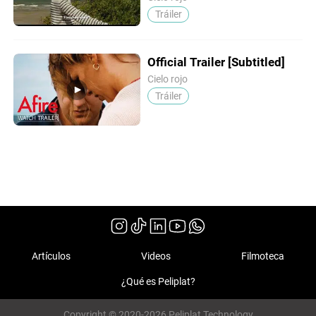
Tráiler
Official Trailer [Subtitled]
Cielo rojo
Tráiler
Artículos
Videos
Filmoteca
¿Qué es Peliplat?
Copyright © 2020-2026 Peliplat Technology