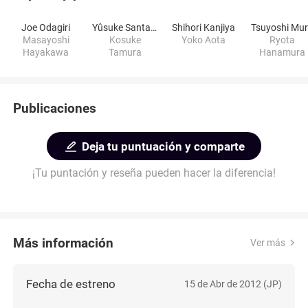
Joe Odagiri
Yûsuke Santamaria
Shihori Kanjiya
Tsuyoshi Mu
Masayoshi
Kosuke
Yoko Aota
Ryota
Hayakawa
Tamura
Hanamura
Publicaciones
Deja tu puntuación y comparte
¡Tu puntación y reseña pueden hacer la diferencia!
Más información
Ver más
Fecha de estreno
15 de Abr de 2012 (JP)