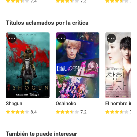
7.4
7.3
7.0
Títulos aclamados por la crítica
Shōgun
Oshinoko
El hombre ino
8.4
7.2
7.6
También te puede interesar